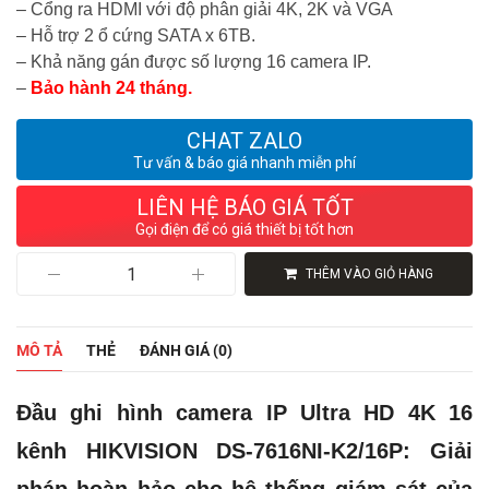
– Cổng ra HDMI với độ phân giải 4K, 2K và VGA
– Hỗ trợ 2 ổ cứng SATA x 6TB.
– Khả năng gán được số lượng 16 camera IP.
–
Bảo hành 24 tháng.
CHAT ZALO
Tư vấn & báo giá nhanh miễn phí
LIÊN HỆ BÁO GIÁ TỐT
Gọi điện để có giá thiết bị tốt hơn
Đầu
THÊM VÀO GIỎ HÀNG
ghi
hình
IP
16
MÔ TẢ
THẺ
ĐÁNH GIÁ (0)
kênh
Hikvision
DS-
Đầu ghi hình camera IP Ultra HD 4K 16
7616NI-
K2/16P
kênh HIKVISION DS-7616NI-K2/16P: Giải
số
lượng