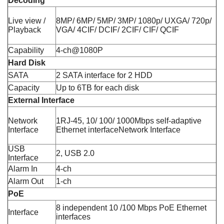
Decoding
Live view /
8MP/ 6MP/ 5MP/ 3MP/ 1080p/ UXGA/ 720p/
Playback
VGA/ 4CIF/ DCIF/ 2CIF/ CIF/ QCIF
Capability
4-ch@1080P
Hard Disk
SATA
2 SATA interface for 2 HDD
Capacity
Up to 6TB for each disk
External Interface
Network
1RJ-45, 10/ 100/ 1000Mbps self-adaptive
Interface
Ethernet interfaceNetwork Interface
USB
2, USB 2.0
Interface
Alarm In
4-ch
Alarm Out
1-ch
PoE
8 independent 10 /100 Mbps PoE Ethernet
Interface
interfaces