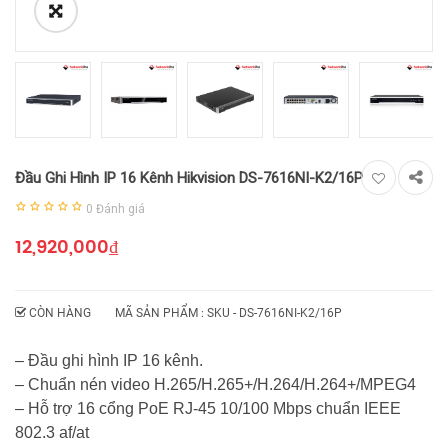
Đầu Ghi Hình IP 16 Kênh Hikvision DS-7616NI-K2/16P
0
Đánh giá
12,920,000
₫
CÒN HÀNG
MÃ SẢN PHẨM : SKU -
DS-7616NI-K2/16P
– Đầu ghi hình IP 16 kênh.
– Chuẩn nén video H.265/H.265+/H.264/H.264+/MPEG4
– Hỗ trợ 16 cổng PoE RJ-45 10/100 Mbps chuẩn IEEE
802.3 af/at