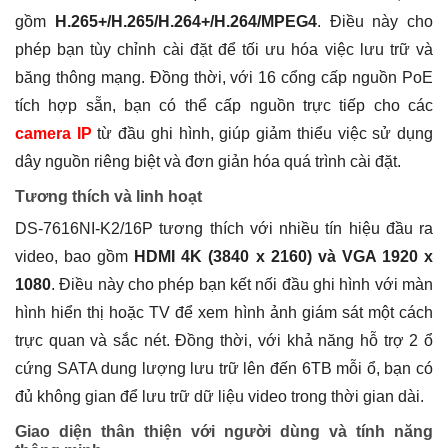
gồm
H.265+/H.265/H.264+/H.264/MPEG4
. Điều này cho
phép bạn tùy chỉnh cài đặt để tối ưu hóa việc lưu trữ và
băng thông mạng. Đồng thời, với 16 cổng cấp nguồn PoE
tích hợp sẵn, bạn có thể cấp nguồn trực tiếp cho các
camera IP
từ đầu ghi hình, giúp giảm thiểu việc sử dụng
dây nguồn riêng biệt và đơn giản hóa quá trình cài đặt.
Tương thích và linh hoạt
DS-7616NI-K2/16P tương thích với nhiều tín hiệu đầu ra
video, bao gồm
HDMI 4K (3840 x 2160) và VGA 1920 x
1080
. Điều này cho phép bạn kết nối đầu ghi hình với màn
hình hiển thị hoặc TV để xem hình ảnh giám sát một cách
trực quan và sắc nét. Đồng thời, với khả năng hỗ trợ 2 ổ
cứng SATA dung lượng lưu trữ lên đến 6TB mỗi ổ, bạn có
đủ không gian để lưu trữ dữ liệu video trong thời gian dài.
Giao diện thân thiện với người dùng và tính năng