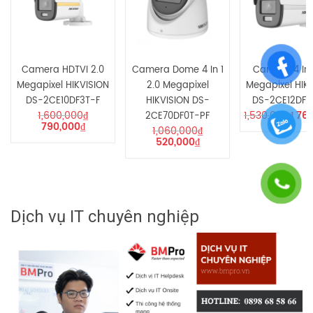
Camera HDTVI 2.0
Camera Dome 4 In 1
Camera 4 In 1
Megapixel HIKVISION
2.0 Megapixel
Megapixel HIK
DS-2CE10DF3T-F
HIKVISION DS-
DS-2CE12DF0
1,600,000
₫
1,530,000
₫
760
2CE70DF0T-PF
790,000
₫
1,060,000
₫
520,000
₫
Dịch vụ IT chuyên nghiệp