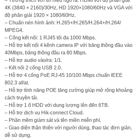
– Tương thích với tín hiệu ngõ ra: HDMI với độ phân giải
4K (3840 × 2160)/30Hz, HD 1920×1080/60Hz và VGA với
độ phân giải 1920 × 1080/60Hz.
– Chuẩn nén hình ảnh: H.265+/H.265/H.264+/H.264/
MPEG4.
– Cổng kết nối: 1 RJ45 tối đa 1000 Mbps.
– Hỗ trợ kết nối 4 kênh camera IP với băng thông đầu vào
40Mbps, băng thông đầu ra 80 Mbps.
– Hỗ trợ audio vào/ra: 1/1.
– Kết nối 2 cổng USB 2.0.
– Hỗ trợ 4 cổng PoE RJ-45 10/100 Mbps chuẩn IEEE
802.3 af/at.
– Hỗ trợ tính năng POE tăng cường giúp mở rộng khoảng
cách truyền tải.
– Hỗ trợ 1 ổ HDD với dung lượng lên đến 6TB.
– Hỗ trợ dịch vụ Hik-connect Cloud.
– Phần mềm giám sát và tên miền miễn phí.
– Giao diện thân thiện với người dùng, thao tác đơn giản,
dễ sử dụng.