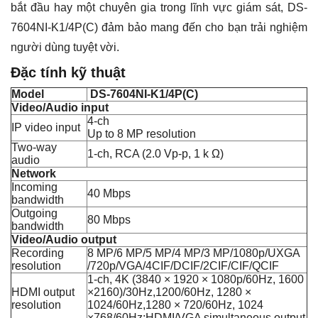
bắt đầu hay một chuyên gia trong lĩnh vực giám sát, DS-
7604NI-K1/4P(C) đảm bảo mang đến cho bạn trải nghiệm
người dùng tuyệt vời.
Đặc tính kỹ thuật
Model
DS-7604NI-K1/4P(C)
Video/Audio input
4-ch
IP video input
Up to 8 MP resolution
Two-way
1-ch, RCA (2.0 Vp-p, 1 k Ω)
audio
Network
Incoming
40 Mbps
bandwidth
Outgoing
80 Mbps
bandwidth
Video/Audio output
Recording
8 MP/6 MP/5 MP/4 MP/3 MP/1080p/UXGA
resolution
/720p/VGA/4CIF/DCIF/2CIF/CIF/QCIF
1-ch, 4K (3840 × 1920 × 1080p/60Hz, 1600
HDMI output
×2160)/30Hz,1200/60Hz, 1280 ×
resolution
1024/60Hz,1280 × 720/60Hz, 1024
×768/60Hz;HDMI/VGA simultaneous output