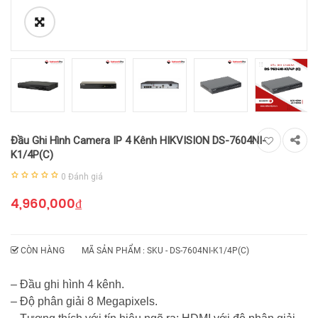
Đầu Ghi Hình Camera IP 4 Kênh HIKVISION DS-7604NI-
K1/4P(C)
0
Đánh giá
4,960,000
₫
CÒN HÀNG
MÃ SẢN PHẨM : SKU -
DS-7604NI-K1/4P(C)
– Đầu ghi hình 4 kênh.
– Độ phân giải 8 Megapixels.