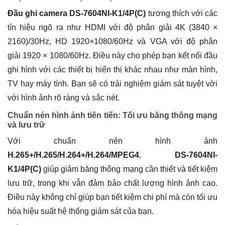
Đầu ghi camera DS-7604NI-K1/4P(C)
tương thích với các
tín hiệu ngõ ra như HDMI với độ phân giải 4K (3840 ×
2160)/30Hz, HD 1920×1080/60Hz và VGA với độ phân
giải 1920 × 1080/60Hz. Điều này cho phép bạn kết nối đầu
ghi hình với các thiết bị hiển thị khác nhau như màn hình,
TV hay máy tính. Bạn sẽ có trải nghiệm giám sát tuyệt vời
với hình ảnh rõ ràng và sắc nét.
Chuẩn nén hình ảnh tiên tiến: Tối ưu băng thông mạng
và lưu trữ
Với chuẩn nén hình ảnh
H.265+/H.265/H.264+/H.264/MPEG4
,
DS-7604NI-
K1/4P(C)
giúp giảm băng thông mạng cần thiết và tiết kiệm
lưu trữ, trong khi vẫn đảm bảo chất lượng hình ảnh cao.
Điều này không chỉ giúp bạn tiết kiệm chi phí mà còn tối ưu
hóa hiệu suất hệ thống giám sát của bạn.