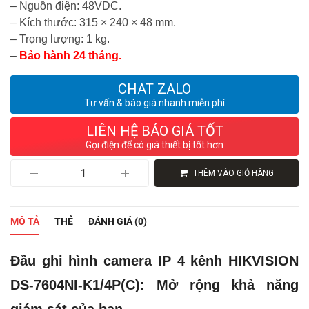
– Nguồn điện: 48VDC.
– Kích thước: 315 × 240 × 48 mm.
– Trọng lượng: 1 kg.
–
Bảo hành 24 tháng.
CHAT ZALO
Tư vấn & báo giá nhanh miễn phí
LIÊN HỆ BÁO GIÁ TỐT
Gọi điện để có giá thiết bị tốt hơn
Đầu
THÊM VÀO GIỎ HÀNG
ghi
hình
camera
IP
MÔ TẢ
THẺ
ĐÁNH GIÁ (0)
4
kênh
HIKVISION
Đầu ghi hình camera IP 4 kênh HIKVISION
DS-
7604NI-
DS-7604NI-K1/4P(C): Mở rộng khả năng
K1/4P(C)
số