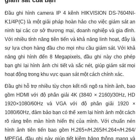
giám sát của bạn
lượng
Đầu ghi hình camera IP 4 kênh HIKVISION DS-7604NI-
K1/4P(C) là một giải pháp hoàn hảo cho việc giám sát an
ninh tại các cơ sở thương mại, doanh nghiệp và gia đình.
Với nhiều tính năng tiên tiến và khả năng linh hoạt, đây là
sự lựa chọn hàng đầu cho mọi nhu cầu giám sát.
Với khả
năng ghi hình đến 8 Megapixels, đầu ghi này cho phép
bạn ghi lại hình ảnh chi tiết và sắc nét, giúp giám sát mọi
hoạt động trong khu vực quan sát một cách chính xác.
Đầu ghi hỗ trợ nhiều tùy chọn kết nối ngõ ra hình ảnh, bao
gồm HDMI với độ phân giải 4K (3840 × 2160)/30Hz, HD
1920×1080/60Hz và VGA với độ phân giải 1920 ×
1080/60Hz, đảm bảo bạn có thể xem lại hình ảnh một cách
rõ ràng trên màn hình hiển thị của mình.
Với chuẩn nén
hình ảnh tiên tiến bao gồm H.265+/H.265/H.264+/H.264/
MPEG4, đầu ghi này giúp tiết kiệm băng thông mạng và