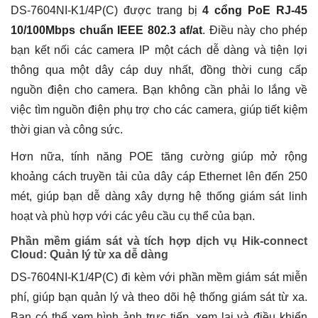
DS-7604NI-K1/4P(C) được trang bị
4 cổng PoE RJ-45
10/100Mbps chuẩn IEEE 802.3 af/at
. Điều này cho phép
bạn kết nối các camera IP một cách dễ dàng và tiện lợi
thông qua một dây cáp duy nhất, đồng thời cung cấp
nguồn điện cho camera. Bạn không cần phải lo lắng về
việc tìm nguồn điện phụ trợ cho các camera, giúp tiết kiệm
thời gian và công sức.
Hơn nữa, tính năng POE tăng cường giúp mở rộng
khoảng cách truyền tải của dây cáp Ethernet lên đến 250
mét, giúp bạn dễ dàng xây dựng hệ thống giám sát linh
hoạt và phù hợp với các yêu cầu cụ thể của bạn.
Phần mềm giám sát và tích hợp dịch vụ Hik-connect
Cloud: Quản lý từ xa dễ dàng
DS-7604NI-K1/4P(C) đi kèm với phần mềm giám sát miễn
phí, giúp bạn quản lý và theo dõi hệ thống giám sát từ xa.
Bạn có thể xem hình ảnh trực tiếp, xem lại và điều khiển