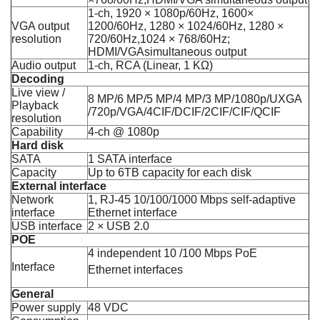
1-ch, 1920 × 1080p/60Hz, 1600×
VGA output
1200/60Hz, 1280 × 1024/60Hz, 1280 ×
resolution
720/60Hz,1024 × 768/60Hz;
HDMI/VGAsimultaneous output
Audio output
1-ch, RCA (Linear, 1 KΩ)
Decoding
Live view /
8 MP/6 MP/5 MP/4 MP/3 MP/1080p/UXGA
Playback
/720p/VGA/4CIF/DCIF/2CIF/CIF/QCIF
resolution
Capability
4-ch @ 1080p
Hard disk
SATA
1 SATA interface
Capacity
Up to 6TB capacity for each disk
External interface
Network
1, RJ-45 10/100/1000 Mbps self-adaptive
interface
Ethernet interface
USB interface
2 × USB 2.0
POE
4 independent 10 /100 Mbps PoE
Interface
Ethernet interfaces
General
Power supply
48 VDC