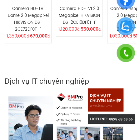
Camera HD-TVI
Camera HD-TVI 2.0
Camera Hồng 
Dome 2.0 Megapixel
Megapixel HIKVISION
2.0 Megapi
HIKVISION DS-
DS-2CE10DF0T-F
HIKVISION 
1,120,000
₫
550,000
₫
2CE72DF0T-F
2CE16D0T-L
1,350,000
₫
670,000
₫
1,030,000
₫
51
Dịch vụ IT chuyên nghiệp