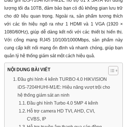
Đầu ghi iDS-7204HUHI-M1/E hỗ trợ 01 x SATA với dung
lượng tối đa 10TB, đảm bảo bạn có đủ không gian lưu trữ
cho dữ liệu quan trọng. Ngoài ra, sản phẩm tương thích
với các tín hiệu ngõ ra như 1 HDMI và 1 VGA (1920 ×
1080/60Hz), giúp dễ dàng kết nối với các thiết bị hiển thị.
Với cổng mạng RJ45 10/100/1000Mbps, sản phẩm này
cung cấp kết nối mạng ổn định và nhanh chóng, giúp bạn
quản lý hệ thống giám sát một cách hiệu quả.
NỘI DUNG BÀI VIẾT
Đầu ghi hình 4 kênh TURBO 4.0 HIKVISION
iDS-7204HUHI-M1/E: Hiệu năng vượt trội cho
hệ thống giám sát an ninh
Đầu ghi hình Turbo 4.0 5MP 4 kênh
Hỗ trợ camera HD TVI, AHD, CVI,
CVBS, IP
Hỗ trợ truyền âm thanh qua cáp đồng