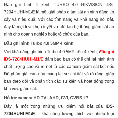
Đầu ghi hình 4 kênh TURBO 4.0 HIKVISION iDS-
7204HUHI-M1/E là một giải pháp giám sát an ninh đáng tin
cậy và hiệu quả. Với các tính năng và khả năng nổi bật,
đây là một lựa chọn tuyệt vời để tạo hệ thống giám sát an
ninh cho doanh nghiệp hoặc tổ chức của bạn.
Đầu ghi hình Turbo 4.0 5MP 4 kênh
Với khả năng ghi hình Turbo 4.0 5MP trên 4 kênh,
đầu ghi
iDS-7204HUHI-M1/E
đảm bảo bạn có thể ghi lại hình ảnh
chất lượng cao và rõ nét từ các camera giám sát kết nối.
Độ phân giải cao này mang lại sự chi tiết và rõ ràng, giúp
bạn theo dõi và phân tích các sự kiện và hoạt động trong
khu vực giám sát.
Hỗ trợ camera HD TVI, AHD, CVI, CVBS, IP
Đây là một trong những ưu điểm nổi bật của
iDS-
7204HUHI-M1/E
– khả năng tương thích với nhiều loại