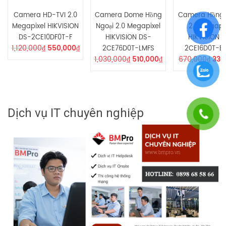
Camera HD-TVI 2.0
Camera Dome Hồng
Camera Hồng 
Megapixel HIKVISION
Ngoại 2.0 Megapixel
2.0 Megapi
DS-2CE10DF0T-F
HIKVISION DS-
HIKVISION 
1,120,000
₫
550,000
₫
2CE76D0T-LMFS
2CE16D0T-EX
1,030,000
₫
510,000
₫
670,000
₫
330
Dịch vụ IT chuyên nghiệp