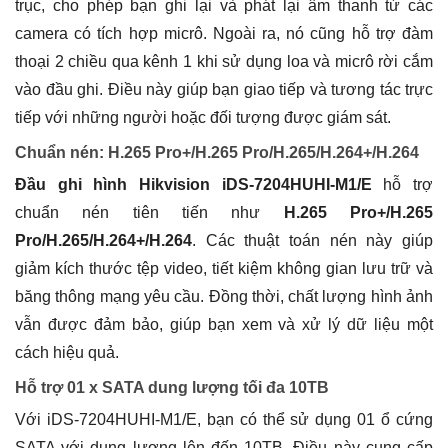
trục, cho phép bạn ghi lại và phát lại âm thanh từ các
camera có tích hợp micrô. Ngoài ra, nó cũng hỗ trợ đàm
thoại 2 chiều qua kênh 1 khi sử dụng loa và micrô rời cắm
vào đầu ghi. Điều này giúp bạn giao tiếp và tương tác trực
tiếp với những người hoặc đối tượng được giám sát.
Chuẩn nén: H.265 Pro+/H.265 Pro/H.265/H.264+/H.264
Đầu ghi hình Hikvision iDS-7204HUHI-M1/E
hỗ trợ
chuẩn nén tiên tiến như
H.265 Pro+/H.265
Pro/H.265/H.264+/H.264
. Các thuật toán nén này giúp
giảm kích thước tệp video, tiết kiệm không gian lưu trữ và
băng thông mạng yêu cầu. Đồng thời, chất lượng hình ảnh
vẫn được đảm bảo, giúp bạn xem và xử lý dữ liệu một
cách hiệu quả.
Hỗ trợ 01 x SATA dung lượng tối đa 10TB
Với iDS-7204HUHI-M1/E, bạn có thể sử dụng 01 ổ cứng
SATA với dung lượng lên đến 10TB. Điều này cung cấp