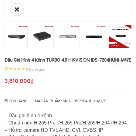
Đầu Ghi Hình 4 Kênh TURBO 4.0 HIKVISION IDS-7204HUHI-M1/E
0
Đánh giá
3,810,000
₫
CÒN HÀNG
MÃ SẢN PHẨM : SKU -
IDS-7204HUHI-M1/E
– Đầu ghi hình 4 kênh
– Chuẩn nén H.265 Pro+/H.265 Pro/H.265/H.264+/H.264
– Hỗ trợ camera HD TVI, AHD, CVI, CVBS, IP