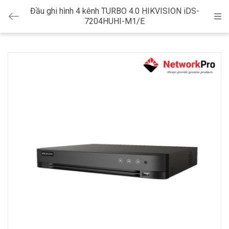
Đầu ghi hình 4 kênh TURBO 4.0 HIKVISION iDS-
Cat
7204HUHI-M1/E