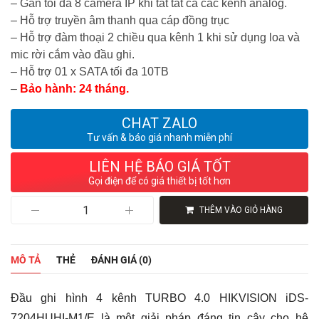
– Gán tối đa 8 camera IP khi tắt tất cả các kênh analog.
– Hỗ trợ truyền âm thanh qua cáp đồng trục
– Hỗ trợ đàm thoại 2 chiều qua kênh 1 khi sử dụng loa và
mic rời cắm vào đầu ghi.
– Hỗ trợ 01 x SATA tối đa 10TB
–
Bảo hành: 24 tháng.
CHAT ZALO
Tư vấn & báo giá nhanh miễn phí
LIÊN HỆ BÁO GIÁ TỐT
Gọi điện để có giá thiết bị tốt hơn
Đầu
THÊM VÀO GIỎ HÀNG
ghi
hình
4
kênh
MÔ TẢ
THẺ
ĐÁNH GIÁ (0)
TURBO
4.0
HIKVISION
Đầu ghi hình 4 kênh TURBO 4.0 HIKVISION iDS-
iDS-
7204HUHI-
7204HUHI-M1/E là một giải pháp đáng tin cậy cho hệ