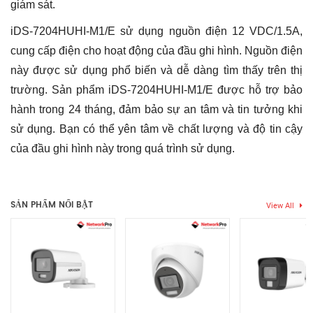
giám sát.
iDS-7204HUHI-M1/E sử dụng nguồn điện 12 VDC/1.5A,
cung cấp điện cho hoạt động của đầu ghi hình. Nguồn điện
này được sử dụng phổ biến và dễ dàng tìm thấy trên thị
trường.
Sản phẩm iDS-7204HUHI-M1/E được hỗ trợ bảo
hành trong 24 tháng, đảm bảo sự an tâm và tin tưởng khi
sử dụng. Bạn có thể yên tâm về chất lượng và độ tin cậy
của đầu ghi hình này trong quá trình sử dụng.
Thẻ:
đầu ghi 16 kênh hikvision
,
đầu ghi camera hikvision
,
dau ghi
Chưa có đánh giá nào.
hik
,
đầu ghi hikvision
,
đầu ghi hikvision 16 kênh
,
đầu ghi hikvision
4 kênh
,
đầu ghi hikvision 8 kênh
,
đầu ghi hình hikvision
,
Đầu thu
SẢN PHẨM NỔI BẬT
View All
camera hikvision
,
dau thu hikvision
Hãy là người đầu tiên nhận xét “Đầu ghi hình 4 kênh TURBO 4.0
HIKVISION iDS-7204HUHI-M1/E”
Bạn phải
bđăng nhập
để gửi đánh giá.