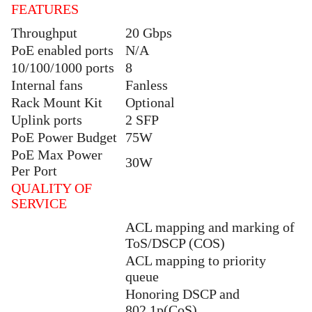
FEATURES
Throughput
20 Gbps
PoE enabled ports
N/A
10/100/1000 ports
8
Internal fans
Fanless
Rack Mount Kit
Optional
Uplink ports
2 SFP
PoE Power Budget
75W
PoE Max Power
30W
Per Port
QUALITY OF
SERVICE
ACL mapping and marking of
ToS/DSCP (COS)
ACL mapping to priority
queue
Honoring DSCP and
802.1p(CoS)