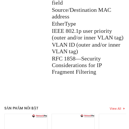
field
Source/Destination MAC
address
EtherType
IEEE 802.1p user priority
(outer and/or inner VLAN tag)
VLAN ID (outer and/or inner
VLAN tag)
RFC 1858—Security
Considerations for IP
Fragment Filtering
Thẻ:
cambium
,
Cambium cnMatrix EX1010-P
Chưa có đánh giá nào.
SẢN PHẨM NỔI BẬT
View All
Hãy là người đầu tiên nhận xét “Thiết bị chuyển mạch Cambium
cnMatrix EX1010-P”
Bạn phải
bđăng nhập
để gửi đánh giá.