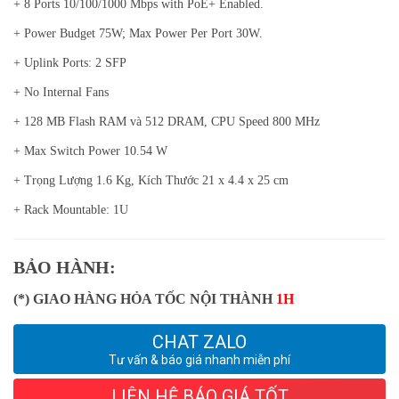
+ 8 Ports 10/100/1000 Mbps with PoE+ Enabled.
+ Power Budget 75W; Max Power Per Port 30W.
+ Uplink Ports: 2 SFP
+ No Internal Fans
+ 128 MB Flash RAM và 512 DRAM, CPU Speed 800 MHz
+ Max Switch Power 10.54 W
+ Trọng Lượng 1.6 Kg, Kích Thước 21 x 4.4 x 25 cm
+ Rack Mountable: 1U
BẢO HÀNH:
(*) GIAO HÀNG HỎA TỐC NỘI THÀNH
1H
CHAT ZALO
Tư vấn & báo giá nhanh miễn phí
LIÊN HỆ BÁO GIÁ TỐT