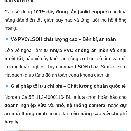
dẫn vượt trội
Cáp sử dụng
100% dây đồng rắn (solid copper)
cho khả
năng dẫn điện tốt, giảm suy hao và tăng tuổi thọ hệ thống
mạng.
Vỏ PVC/LSOH chất lượng cao – Bền bỉ, an toàn
Lớp vỏ ngoài làm từ
nhựa PVC chống ăn mòn và chịu
nhiệt tốt
, bảo vệ dây khỏi tác động cơ học, độ ẩm, và môi
trường khắc nghiệt. Tùy chọn
vỏ LSOH
(Low Smoke Zero
Halogen) giúp tăng độ an toàn trong không gian kín.
Giải pháp tối ưu chi phí – Chất lượng chuẩn quốc tế
Norden Cat5E 112-40001104BL là lựa chọn hoàn hảo cho
doanh nghiệp vừa và nhỏ
,
hệ thống camera
, hoặc
dự
án nhà thông minh
, mang lại
hiệu năng cao với chi phí
hợp lý
.