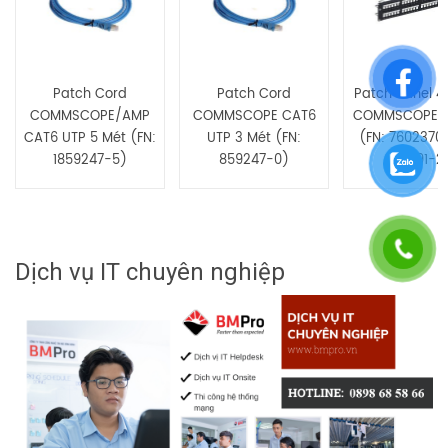
Patch Cord
Patch Cord
Patch Panel 4
COMMSCOPE/AMP
COMMSCOPE CAT6
COMMSCOPE 
CAT6 UTP 5 Mét (FN:
UTP 3 Mét (FN:
(FN: 7602370
1859247-5)
859247-0)
1375191-2
Dịch vụ IT chuyên nghiệp