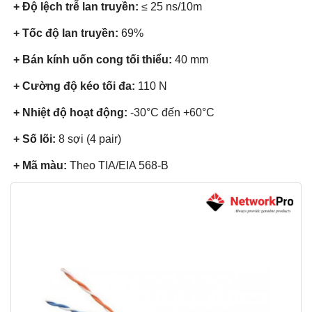
+ Độ lệch trễ lan truyền:
≤ 25 ns/10m
+ Tốc độ lan truyền:
69%
+ Bán kính uốn cong tối thiểu:
40 mm
+ Cường độ kéo tối đa:
110 N
+ Nhiệt độ hoạt động:
-30°C đến +60°C
+ Số lõi:
8 sợi (4 pair)
+ Mã màu:
Theo TIA/EIA 568-B