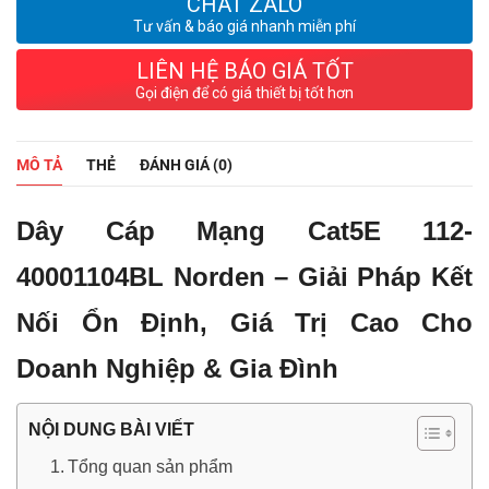
CHAT ZALO
Tư vấn & báo giá nhanh miễn phí
LIÊN HỆ BÁO GIÁ TỐT
Gọi điện để có giá thiết bị tốt hơn
MÔ TẢ
THẺ
ĐÁNH GIÁ (0)
Dây Cáp Mạng Cat5E 112-
40001104BL Norden – Giải Pháp Kết
Nối Ổn Định, Giá Trị Cao Cho
Doanh Nghiệp & Gia Đình
NỘI DUNG BÀI VIẾT
Tổng quan sản phẩm