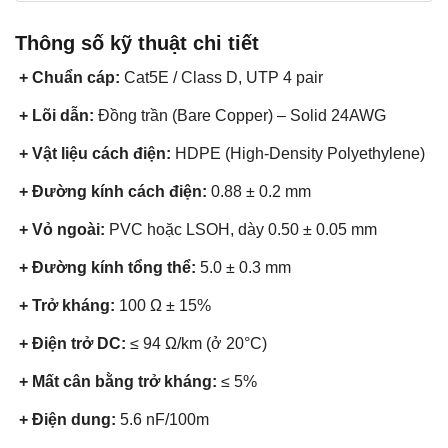
Thông số kỹ thuật chi tiết
+ Chuẩn cáp:
Cat5E / Class D, UTP 4 pair
+ Lõi dẫn:
Đồng trần (Bare Copper) – Solid 24AWG
+ Vật liệu cách điện:
HDPE (High-Density Polyethylene)
+ Đường kính cách điện:
0.88 ± 0.2 mm
+ Vỏ ngoài:
PVC hoặc LSOH, dày 0.50 ± 0.05 mm
+ Đường kính tổng thể:
5.0 ± 0.3 mm
+ Trở kháng:
100 Ω ± 15%
+ Điện trở DC:
≤ 94 Ω/km (ở 20°C)
+ Mất cân bằng trở kháng:
≤ 5%
+ Điện dung:
5.6 nF/100m