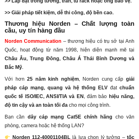
>> Lắp đặt trong tường, trần, tủ rack hoặc ống bảo vệ.
>> Giải pháp tiết kiệm, dễ thi công, độ bền cao.
Thương hiệu Norden – Chất lượng toàn
cầu, uy tín hàng đầu
Norden Communication
– thương hiệu có trụ sở tại Anh
Quốc, hoạt động từ năm 1998, hiện diện mạnh mẽ tại
Châu Âu, Trung Đông, Châu Á Thái Bình Dương và
Bắc Mỹ
.
Với hơn
25 năm kinh nghiệm
, Norden cung cấp
giải
pháp cáp mạng, quang và hệ thống ELV
đạt
chuẩn
quốc tế ISO/IEC, ANSI/TIA và EN
, đảm bảo
hiệu năng,
độ tin cậy và an toàn tối đa
cho mọi công trình.
Bạn cần
dây cáp mạng Cat5E chính hãng
cho văn
phòng, camera hoặc hệ thống LAN?
Norden 112-40001104BL
là lựa chọn lý tưởng –
tốc