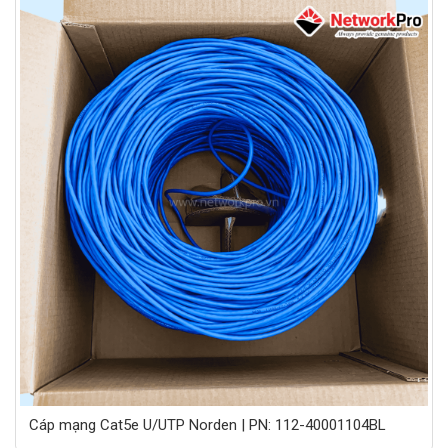
Cáp mạng Cat5e U/UTP Norden | PN: 112-40001104BL