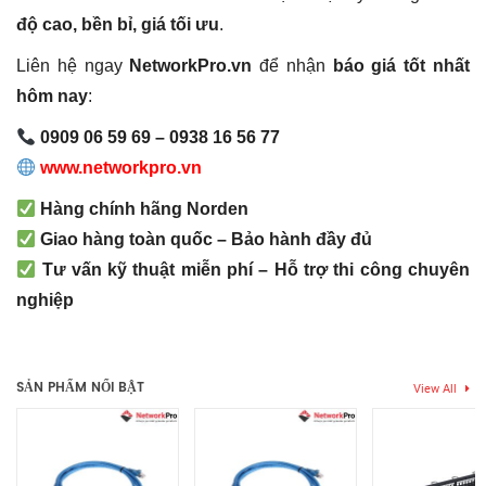
độ cao, bền bỉ, giá tối ưu
.
Liên hệ ngay
NetworkPro.vn
để nhận
báo giá tốt nhất
hôm nay
:
0909 06 59 69 – 0938 16 56 77
www.networkpro.vn
Hàng chính hãng Norden
Giao hàng toàn quốc – Bảo hành đầy đủ
Tư vấn kỹ thuật miễn phí – Hỗ trợ thi công chuyên
nghiệp
Thẻ:
112-40001104BL
,
cáp 5e norden
,
cáp mạng cat5e
,
Cat5E
Chưa có đánh giá nào.
112-40001104BL
,
cat5e norden
,
Dây mạng cáp Cat5E 112-
40001104BL
,
norden
SẢN PHẨM NỔI BẬT
View All
Hãy là người đầu tiên nhận xét “Cáp mạng Cat5e U/UTP Norden
| PN: 112-40001104BL”
Bạn phải
bđăng nhập
để gửi đánh giá.