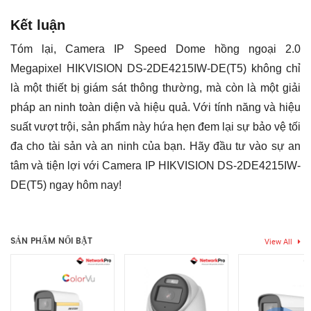
Kết luận
Tóm lại, Camera IP Speed Dome hồng ngoại 2.0
Megapixel HIKVISION DS-2DE4215IW-DE(T5) không chỉ
là một thiết bị giám sát thông thường, mà còn là một giải
pháp an ninh toàn diện và hiệu quả. Với tính năng và hiệu
suất vượt trội, sản phẩm này hứa hẹn đem lại sự bảo vệ tối
đa cho tài sản và an ninh của bạn. Hãy đầu tư vào sự an
tâm và tiện lợi với Camera IP HIKVISION DS-2DE4215IW-
DE(T5) ngay hôm nay!
Thẻ:
camera an ninh
,
camera an ninh ngoài trời
,
camera dome
Chưa có đánh giá nào.
CẢM BIẾN HÌNH
hikvision
,
camera giám sát
,
camera giám sát ngoài trời
,
camera
Cảm biến CMOS
ẢNH
hik
,
Camera Hikvision
,
camera hikvision ngoài trời
,
camera ip
SẢN PHẨM NỔI BẬT
View All
hikvision
,
camera quan sát
,
giá camera hikvision
Hãy là người đầu tiên nhận xét “Camera IP Speed Dome hồng
CHẤT LIỆU VỎ
ngoại 2.0 Megapixel HIKVISION DS-2DE4215IW-DE(T5)”
Vỏ Kim Loại, Vỏ Nhựa
NGOÀI
Bạn phải
bđăng nhập
để gửi đánh giá.
CHUẨN CHỐNG
DWDR