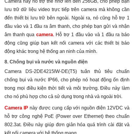
Camera này hỗ trợ thẻ nhớ lên đến 256GB, cho phép bạn
lưu trữ dữ liệu video trực tiếp trên camera mà không cần
đến thiết bị lưu trữ bên ngoài. Ngoài ra, nó cũng hỗ trợ 1
đầu vào và 1 đầu ra âm thanh, cho phép bạn gửi và nhận
âm thanh qua
camera
. Hỗ trợ 1 đầu vào và 1 đầu ra báo
động cũng giúp bạn kết nối camera với các thiết bị báo
động khác trong hệ thống an ninh của mình.
8. Chống bụi và nước và nguồn điện
Camera DS-2DE4215IW-DE(T5) tuân thủ tiêu chuẩn
chống bụi và nước IP66, cho phép nó hoạt động ổn định
trong mọi điều kiện thời tiết và môi trường. Điều này làm
cho nó phù hợp cho cả sử dụng trong nhà và ngoài trời.
Camera IP
này được cung cấp với nguồn điện 12VDC và
hỗ trợ công nghệ PoE (Power over Ethernet) theo chuẩn
802.3at. Điều này giúp đơn giản hóa quá trình cài đặt và
kết nối camera với hệ thống mạng.