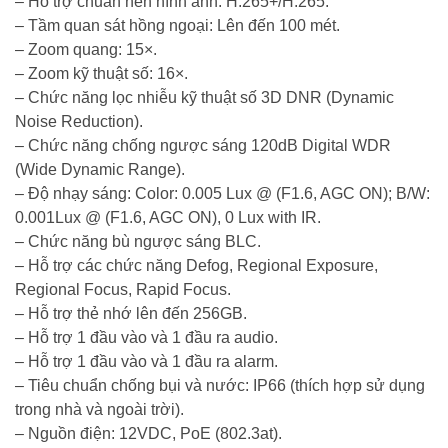
– Hỗ trợ chuẩn nén hình ảnh: H.265+/H.265.
– Tầm quan sát hồng ngoại: Lên đến 100 mét.
– Zoom quang: 15×.
– Zoom kỹ thuật số: 16×.
– Chức năng lọc nhiễu kỹ thuật số 3D DNR (Dynamic
Noise Reduction).
– Chức năng chống ngược sáng 120dB Digital WDR
(Wide Dynamic Range).
– Độ nhạy sáng: Color: 0.005 Lux @ (F1.6, AGC ON); B/W:
0.001Lux @ (F1.6, AGC ON), 0 Lux with IR.
– Chức năng bù ngược sáng BLC.
– Hỗ trợ các chức năng Defog, Regional Exposure,
Regional Focus, Rapid Focus.
– Hỗ trợ thẻ nhớ lên đến 256GB.
– Hỗ trợ 1 đầu vào và 1 đầu ra audio.
– Hỗ trợ 1 đầu vào và 1 đầu ra alarm.
– Tiêu chuẩn chống bụi và nước: IP66 (thích hợp sử dụng
trong nhà và ngoài trời).
– Nguồn điện: 12VDC, PoE (802.3at).