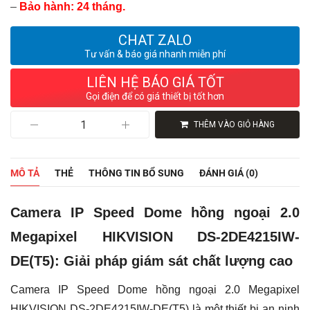
–
Bảo hành: 24 tháng.
CHAT ZALO
Tư vấn & báo giá nhanh miễn phí
LIÊN HỆ BÁO GIÁ TỐT
Gọi điện để có giá thiết bị tốt hơn
Camera
THÊM VÀO GIỎ HÀNG
IP
Speed
Dome
hồng
MÔ TẢ
THẺ
THÔNG TIN BỔ SUNG
ĐÁNH GIÁ (0)
ngoại
2.0
Megapixel
Camera IP Speed Dome hồng ngoại 2.0
HIKVISION
DS-
Megapixel HIKVISION DS-2DE4215IW-
2DE4215IW-
DE(T5)
DE(T5): Giải pháp giám sát chất lượng cao
số
lượng
Camera IP Speed Dome hồng ngoại 2.0 Megapixel
HIKVISION DS-2DE4215IW-DE(T5) là một thiết bị an ninh