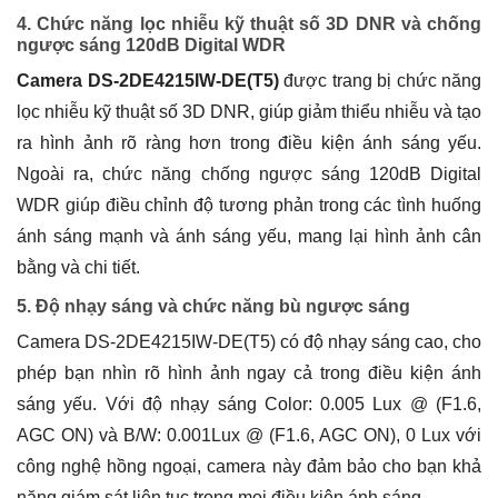
4. Chức năng lọc nhiễu kỹ thuật số 3D DNR và chống
ngược sáng 120dB Digital WDR
Camera DS-2DE4215IW-DE(T5)
được trang bị chức năng
lọc nhiễu kỹ thuật số 3D DNR, giúp giảm thiểu nhiễu và tạo
ra hình ảnh rõ ràng hơn trong điều kiện ánh sáng yếu.
Ngoài ra, chức năng chống ngược sáng 120dB Digital
WDR giúp điều chỉnh độ tương phản trong các tình huống
ánh sáng mạnh và ánh sáng yếu, mang lại hình ảnh cân
bằng và chi tiết.
5. Độ nhạy sáng và chức năng bù ngược sáng
Camera DS-2DE4215IW-DE(T5) có độ nhạy sáng cao, cho
phép bạn nhìn rõ hình ảnh ngay cả trong điều kiện ánh
sáng yếu. Với độ nhạy sáng Color: 0.005 Lux @ (F1.6,
AGC ON) và B/W: 0.001Lux @ (F1.6, AGC ON), 0 Lux với
công nghệ hồng ngoại, camera này đảm bảo cho bạn khả
năng giám sát liên tục trong mọi điều kiện ánh sáng.