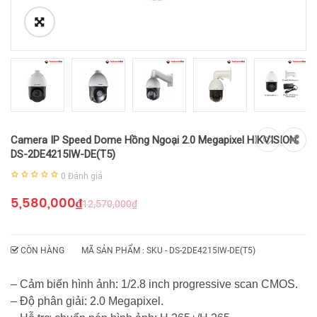
Camera IP Speed Dome Hồng Ngoại 2.0 Megapixel HIKVISION
DS-2DE4215IW-DE(T5)
0
Đánh giá
5,580,000
₫
12,570,000
₫
CÒN HÀNG
MÃ SẢN PHẨM : SKU -
DS-2DE4215IW-DE(T5)
– Cảm biến hình ảnh: 1/2.8 inch progressive scan CMOS.
– Độ phân giải: 2.0 Megapixel.