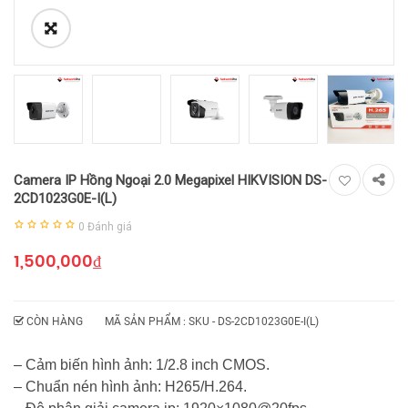
Camera IP Hồng Ngoại 2.0 Megapixel HIKVISION DS-
2CD1023G0E-I(L)
0
Đánh giá
1,500,000
₫
CÒN HÀNG
MÃ SẢN PHẨM : SKU -
DS-2CD1023G0E-I(L)
– Cảm biến hình ảnh: 1/2.8 inch CMOS.
– Chuẩn nén hình ảnh: H265/H.264.