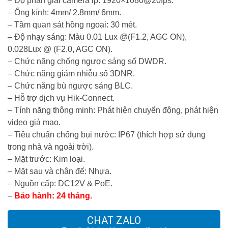
– Độ phân giải camera ip: 1920×1080@20fps.
– Ống kính: 4mm/ 2.8mm/ 6mm.
– Tầm quan sát hồng ngoại: 30 mét.
– Độ nhạy sáng: Màu 0.01 Lux @(F1.2, AGC ON),
0.028Lux @ (F2.0, AGC ON).
– Chức năng chống ngược sáng số DWDR.
– Chức năng giảm nhiễu số 3DNR.
– Chức năng bù ngược sáng BLC.
– Hỗ trợ dịch vụ Hik-Connect.
– Tính năng thông minh: Phát hiện chuyển động, phát hiện
video giả mạo.
– Tiêu chuẩn chống bụi nước: IP67 (thích hợp sử dụng
trong nhà và ngoài trời).
– Mặt trước: Kim loại.
– Mặt sau và chân đế: Nhựa.
– Nguồn cấp: DC12V & PoE.
–
Bảo hành: 24 tháng.
CHAT ZALO