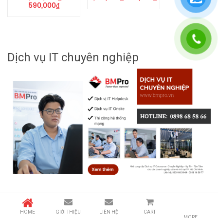
TẦM QUAN SÁT
590,000
₫
Từ 25 – 30 mét
HỒNG NGOẠI (IR)
TIÊU CHUẨN
Tiêu chuẩn IP67
CHỐNG NƯỚC
Dịch vụ IT chuyên nghiệp
HOME
GIỚI THIỆU
LIÊN HỆ
CART
MORE