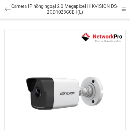
Camera IP hồng ngoại 2.0 Megapixel HIKVISION DS-
Cat
2CD1023G0E-I(L)