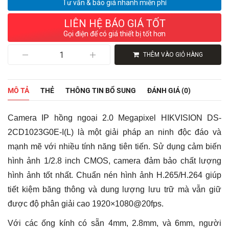
Tư vấn & báo giá nhanh miễn phí
LIÊN HỆ BÁO GIÁ TỐT
Gọi điện để có giá thiết bị tốt hơn
Camera
THÊM VÀO GIỎ HÀNG
IP
hồng
ngoại
2.0
MÔ TẢ
THẺ
THÔNG TIN BỔ SUNG
ĐÁNH GIÁ (0)
Megapixel
HIKVISION
DS-
Camera IP hồng ngoại 2.0 Megapixel HIKVISION DS-
2CD1023G0E-
I(L)
2CD1023G0E-I(L) là một giải pháp an ninh độc đáo và
số
mạnh mẽ với nhiều tính năng tiên tiến. Sử dụng cảm biến
lượng
hình ảnh 1/2.8 inch CMOS, camera đảm bảo chất lượng
hình ảnh tốt nhất. Chuẩn nén hình ảnh H.265/H.264 giúp
tiết kiệm băng thông và dung lượng lưu trữ mà vẫn giữ
được độ phân giải cao 1920×1080@20fps.
Với các ống kính có sẵn 4mm, 2.8mm, và 6mm, người