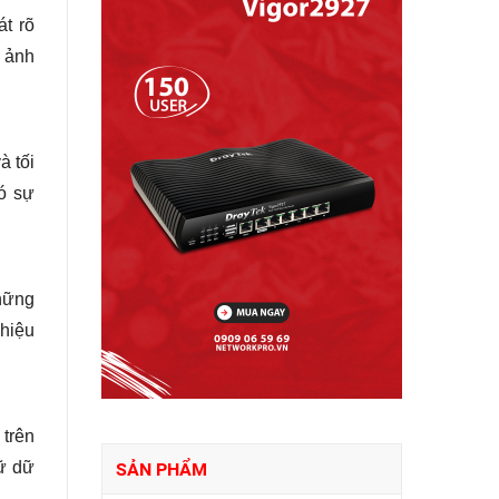
t rõ
h ảnh
 tối
có sự
những
 hiệu
 trên
rữ dữ
SẢN PHẨM