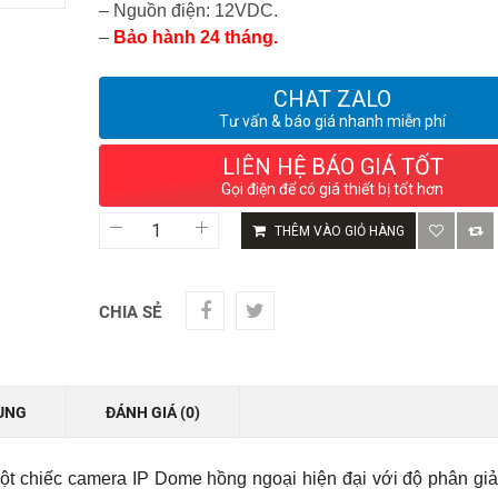
– Nguồn điện: 12VDC.
–
Bảo hành 24 tháng.
CHAT ZALO
Tư vấn & báo giá nhanh miễn phí
LIÊN HỆ BÁO GIÁ TỐT
Gọi điện để có giá thiết bị tốt hơn
Camera
THÊM VÀO GIỎ HÀNG
IP
Dome
hồng
ngoại
CHIA SẺ
không
dây
2.0
Megapixel
HIKVISION
UNG
ĐÁNH GIÁ (0)
DS-
2CV2121G2-
IDW
chiếc camera IP Dome hồng ngoại hiện đại với độ phân giải
(E)