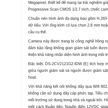
Megapixel, thiết kế để mang lại trải nghiệm g
Progressive Scan CMOS 1/2.7 inch, chiếc camer
Chuẩn nén hình ảnh đa dạng bao gồm H.265+/
dữ liệu. Với ống kính có lựa chọn 2.8 mm ho
cầu cụ thể.
Camera này được trang bị công nghệ hồng ng
đảm bảo rằng không gian giám sát luôn đượ
thiện khả năng nhận diện hình ảnh trong môi t
Đặc biệt, DS-2CV2121G2-IDW (E) tích hợp mi
giữa người giám sát và người được giám sát.
hoạt.
Với khả năng kết nối không dây qua Wifi 802
không cần sử dụng dây cáp phức tạp. Tiêu c
môi trường sử dụng trong nhà và ngoài trời. H
một cách thuận tiện. Nguồn điện 12VDC giúp