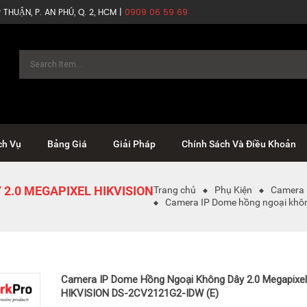
THUẬN, P. AN PHÚ, Q. 2, HCM |
0909 06 59 69
ch Vụ
Bảng Giá
Giải Pháp
Chính Sách Và Điều Khoản
2.0 MEGAPIXEL HIKVISION
Trang chủ
Phụ Kiện
Camera
Camera IP Dome hồng ngoại khô
Camera IP Dome Hồng Ngoại Không Dây 2.0 Megapixel
HIKVISION DS-2CV2121G2-IDW (E)