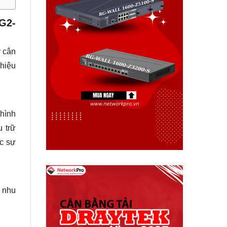
G2-
y cân
hiệu
hình
 trữ
ác sự
 nhu