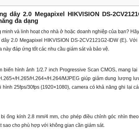
ng dây 2.0 Megapixel HIKVISION DS-2CV2121
 năng đa dạng
g minh và linh hoạt cho nhà ở hoặc doanh nghiệp của bạn? Hã
 dây 2.0 Megapixel HIKVISION DS-2CV2121G2-IDW (E). Với 
a này đáp ứng tốt các nhu cầu giám sát và bảo vệ.
 biến hình ảnh 1/2.7 inch Progressive Scan CMOS, mang lại 
h H.265+/H.265/H.264+/H.264/MJPEG giúp giảm dung lượng lưu
i hình 25fps/30fps (1920×1080), camera có khả năng ghi lại c
bị ống kính 2.8 mm/4 mm, cho phép điều chỉnh góc nhìn theo
t sao cho phù hợp với không gian cần giám sát.