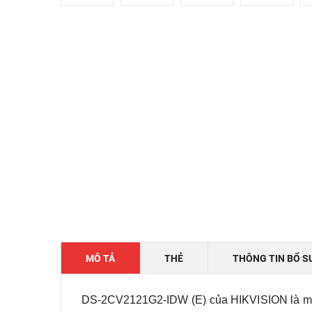
MÔ TẢ
THẺ
THÔNG TIN BỔ S
DS-2CV2121G2-IDW (E) của HIKVISION là một 