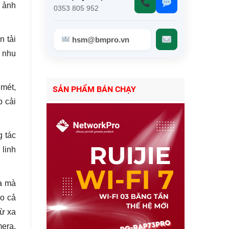
h ảnh
0353 805 952
n tải
hsm@bmpro.vn
o nhu
mét,
SẢN PHẨM BÁN CHẠY
 cải
 tác
 linh
ra mà
ho cả
từ xa
era.