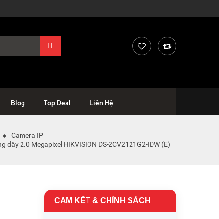
Blog
Top Deal
Liên Hệ
Camera IP
ng dây 2.0 Megapixel HIKVISION DS-2CV2121G2-IDW (E)
CAM KẾT & CHÍNH SÁCH