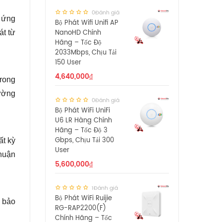
0Đánh giá
a ứng
Bộ Phát Wifi Unifi AP
NanoHD Chính
át từ
Hãng – Tốc Độ
2033Mbps, Chịu Tải
150 User
4,640,000
₫
trong
rường
0Đánh giá
Bộ Phát WiFi UniFi
U6 LR Hàng Chính
Hãng – Tốc Độ 3
Gbps, Chịu Tải 300
ất kỳ
User
thuận
5,600,000
₫
1Đánh giá
Bộ Phát WiFi Ruijie
 bảo
RG-RAP2200(F)
Chính Hãng – Tốc