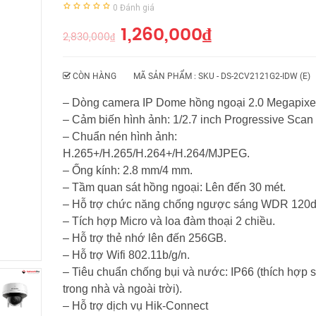
0
Đánh giá
1,260,000
₫
2,830,000
₫
CÒN HÀNG
MÃ SẢN PHẨM : SKU -
DS-2CV2121G2-IDW (E)
– Dòng camera IP Dome hồng ngoại 2.0 Megapixe
– Cảm biến hình ảnh: 1/2.7 inch Progressive Sca
– Chuẩn nén hình ảnh:
H.265+/H.265/H.264+/H.264/MJPEG.
– Ống kính: 2.8 mm/4 mm.
– Tầm quan sát hồng ngoại: Lên đến 30 mét.
– Hỗ trợ chức năng chống ngược sáng WDR 120d
– Tích hợp Micro và loa đàm thoại 2 chiều.
– Hỗ trợ thẻ nhớ lên đến 256GB.
– Hỗ trợ Wifi 802.11b/g/n.
– Tiêu chuẩn chống bụi và nước: IP66 (thích hợp 
trong nhà và ngoài trời).
– Hỗ trợ dịch vụ Hik-Connect