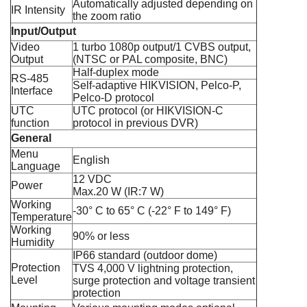
Automatically adjusted depending on
IR Intensity
the zoom ratio
Input/Output
Video
1 turbo 1080p output/1 CVBS output,
Output
(NTSC or PAL composite, BNC)
Half-duplex mode
RS-485
Self-adaptive HIKVISION, Pelco-P,
Interface
Pelco-D protocol
UTC
UTC protocol (or HIKVISION-C
function
protocol in previous DVR)
General
Menu
English
Language
12 VDC
Power
Max.20 W (IR:7 W)
Working
-30° C to 65° C (-22° F to 149° F)
Temperature
Working
90% or less
Humidity
IP66 standard (outdoor dome)
Protection
TVS 4,000 V lightning protection,
Level
surge protection and voltage transient
protection