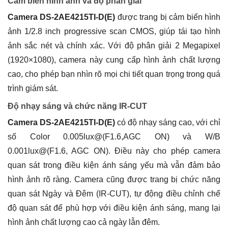
Cảm biến hình ảnh và độ phân giải
Camera DS-2AE4215TI-D(E)
được trang bị cảm biến hình
ảnh 1/2.8 inch progressive scan CMOS, giúp tái tạo hình
ảnh sắc nét và chính xác. Với độ phân giải 2 Megapixel
(1920×1080), camera này cung cấp hình ảnh chất lượng
cao, cho phép bạn nhìn rõ mọi chi tiết quan trọng trong quá
trình giám sát.
Độ nhạy sáng và chức năng IR-CUT
Camera DS-2AE4215TI-D(E)
có độ nhạy sáng cao, với chỉ
số Color 0.005lux@(F1.6,AGC ON) và W/B
0.001lux@(F1.6, AGC ON). Điều này cho phép camera
quan sát trong điều kiện ánh sáng yếu mà vẫn đảm bảo
hình ảnh rõ ràng. Camera cũng được trang bị chức năng
quan sát Ngày và Đêm (IR-CUT), tự động điều chỉnh chế
độ quan sát để phù hợp với điều kiện ánh sáng, mang lại
hình ảnh chất lượng cao cả ngày lẫn đêm.