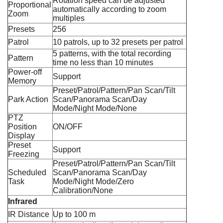
Rotation speed can be adjusted
Proportional
automatically according to zoom
Zoom
multiples
Presets
256
Patrol
10 patrols, up to 32 presets per patrol
5 patterns, with the total recording
Pattern
time no less than 10 minutes
Power-off
Support
Memory
Preset/Patrol/Pattern/Pan Scan/Tilt
Park Action
Scan/Panorama Scan/Day
Mode/Night Mode/None
PTZ
Position
ON/OFF
Display
Preset
Support
Freezing
Preset/Patrol/Pattern/Pan Scan/Tilt
Scheduled
Scan/Panorama Scan/Day
Task
Mode/Night Mode/Zero
Calibration/None
Infrared
IR Distance
Up to 100 m