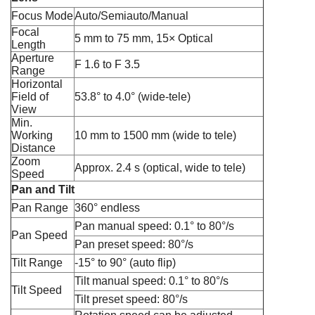
Focus Mode
Auto/Semiauto/Manual
Focal
5 mm to 75 mm, 15× Optical
Length
Aperture
F 1.6 to F 3.5
Range
Horizontal
Field of
53.8° to 4.0° (wide-tele)
View
Min.
Working
10 mm to 1500 mm (wide to tele)
Distance
Zoom
Approx. 2.4 s (optical, wide to tele)
Speed
Pan and Tilt
Pan Range
360° endless
Pan manual speed: 0.1° to 80°/s
Pan Speed
Pan preset speed: 80°/s
Tilt Range
-15° to 90° (auto flip)
Tilt manual speed: 0.1° to 80°/s
Tilt Speed
Tilt preset speed: 80°/s