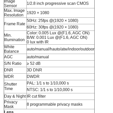
Image
1/2.8 inch progressive scan CMOS
Sensor
Max. Image
1920 × 1080
Resolution
50Hz: 25fps @(1920 × 1080)
Frame Rate
60Hz: 30fps @(1920 × 1080)
Color: 0.005 Lux @(F1.6, AGC ON)
Min.
B/W: 0.001 Lux @(F1.6, AGC ON)
Illumination
0 lux with IR
White
auto/manual/hauto/atw/indoor/outdoor
Balance
AGC
auto/manual
S/N Ratio
≥ 52 dB
DNR
3D DNR
WDR
DWDR
PAL: 1/1 s to 1/10,000 s
Shutter
Time
NTSC: 1/1 s to 1/10,000 s
Day & Night
IR cut filter
Privacy
8 programmable privacy masks
Mask
Lens