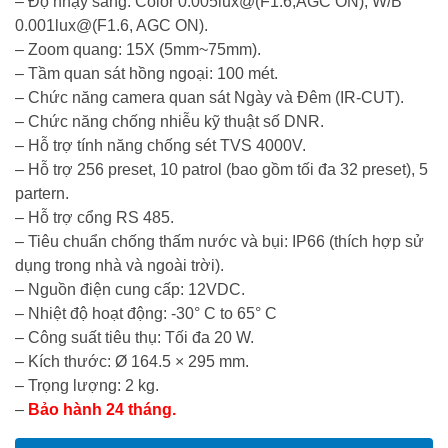
– Độ nhạy sáng: Color 0.005lux@(F1.6,AGC ON), W/B
0.001lux@(F1.6, AGC ON).
– Zoom quang: 15X (5mm~75mm).
– Tầm quan sát hồng ngoại: 100 mét.
– Chức năng camera quan sát Ngày và Đêm (IR-CUT).
– Chức năng chống nhiễu kỹ thuật số DNR.
– Hỗ trợ tính năng chống sét TVS 4000V.
– Hỗ trợ 256 preset, 10 patrol (bao gồm tối đa 32 preset), 5
partern.
– Hỗ trợ cổng RS 485.
– Tiêu chuẩn chống thấm nước và bụi: IP66 (thích hợp sử
dụng trong nhà và ngoài trời).
– Nguồn điện cung cấp: 12VDC.
– Nhiệt độ hoạt động: -30° C to 65° C
– Công suất tiêu thụ: Tối đa 20 W.
– Kích thước: Ø 164.5 × 295 mm.
– Trọng lượng: 2 kg.
–
Bảo hành 24 tháng.