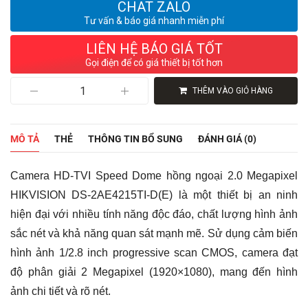
CHAT ZALO
Tư vấn & báo giá nhanh miễn phí
LIÊN HỆ BÁO GIÁ TỐT
Gọi điện để có giá thiết bị tốt hơn
Camera
THÊM VÀO GIỎ HÀNG
HD-
TVI
Speed
Dome
MÔ TẢ
THẺ
THÔNG TIN BỔ SUNG
ĐÁNH GIÁ (0)
hồng
ngoại
2.0
Camera HD-TVI Speed Dome hồng ngoại 2.0 Megapixel
Megapixel
HIKVISION
HIKVISION DS-2AE4215TI-D(E) là một thiết bị an ninh
DS-
hiện đại với nhiều tính năng độc đáo, chất lượng hình ảnh
2AE4215TI-
D(E)
sắc nét và khả năng quan sát mạnh mẽ. Sử dụng cảm biến
số
hình ảnh 1/2.8 inch progressive scan CMOS, camera đạt
lượng
độ phân giải 2 Megapixel (1920×1080), mang đến hình
ảnh chi tiết và rõ nét.