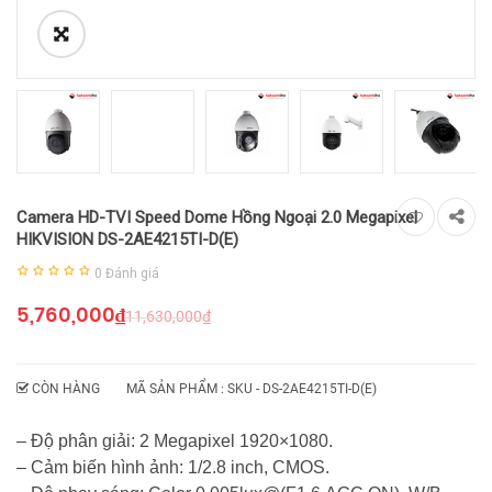
Camera HD-TVI Speed Dome Hồng Ngoại 2.0 Megapixel
HIKVISION DS-2AE4215TI-D(E)
0
Đánh giá
5,760,000
₫
11,630,000
₫
CÒN HÀNG
MÃ SẢN PHẨM : SKU -
DS-2AE4215TI-D(E)
– Độ phân giải: 2 Megapixel 1920×1080.
– Cảm biến hình ảnh: 1/2.8 inch, CMOS.