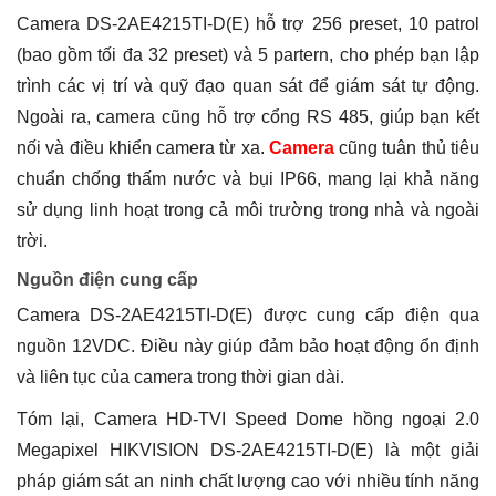
Camera DS-2AE4215TI-D(E) hỗ trợ 256 preset, 10 patrol
(bao gồm tối đa 32 preset) và 5 partern, cho phép bạn lập
trình các vị trí và quỹ đạo quan sát để giám sát tự động.
Ngoài ra, camera cũng hỗ trợ cổng RS 485, giúp bạn kết
nối và điều khiển camera từ xa.
Camera
cũng tuân thủ tiêu
chuẩn chống thấm nước và bụi IP66, mang lại khả năng
sử dụng linh hoạt trong cả môi trường trong nhà và ngoài
trời.
Nguồn điện cung cấp
Camera DS-2AE4215TI-D(E) được cung cấp điện qua
nguồn 12VDC. Điều này giúp đảm bảo hoạt động ổn định
và liên tục của camera trong thời gian dài.
Tóm lại, Camera HD-TVI Speed Dome hồng ngoại 2.0
Megapixel HIKVISION DS-2AE4215TI-D(E) là một giải
pháp giám sát an ninh chất lượng cao với nhiều tính năng