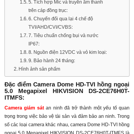
5. Tích hợp Mic và truyền âm thanh
trên cáp đồng trục:
6. Chuyển đổi qua lại 4 chế độ
TVI/AHD/CVI/CVBS:
7. Tiêu chuẩn chống bụi và nước
IP67:
8. Nguồn điện 12VDC và vỏ kim loại:
9. Bảo hành 24 tháng:
Hình ảnh sản phẩm
Đặc điểm Camera Dome HD-TVI hồng ngoại
5.0 Megapixel HIKVISION DS-2CE76H0T-
ITMFS:
Camera giám sát
an ninh đã trở thành một yếu tố quan
trọng trong việc bảo vệ tài sản và đảm bảo an ninh. Trong
số các loại camera khác nhau, camera Dome HD-TVI hồng
ngoại 5.0 Megapixel HIKVISION DS-2CE76H0T-ITMFS là