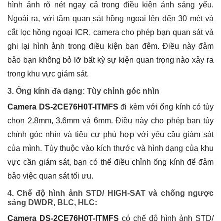
hình ảnh rõ nét ngay cả trong điều kiện ánh sáng yếu.
Ngoài ra, với tầm quan sát hồng ngoại lên đến 30 mét và
cắt lọc hồng ngoại ICR, camera cho phép bạn quan sát và
ghi lại hình ảnh trong điều kiện ban đêm. Điều này đảm
bảo bạn không bỏ lỡ bất kỳ sự kiện quan trọng nào xảy ra
trong khu vực giám sát.
3. Ống kính đa dạng: Tùy chỉnh góc nhìn
Camera DS-2CE76H0T-ITMFS
đi kèm với ống kính có tùy
chọn 2.8mm, 3.6mm và 6mm. Điều này cho phép bạn tùy
chỉnh góc nhìn và tiêu cự phù hợp với yêu cầu giám sát
của mình. Tùy thuộc vào kích thước và hình dạng của khu
vực cần giám sát, bạn có thể điều chỉnh ống kính để đảm
bảo việc quan sát tối ưu.
4. Chế độ hình ảnh STD/ HIGH-SAT và chống ngược
sáng DWDR, BLC, HLC:
Camera DS-2CE76H0T-ITMFS
có chế độ hình ảnh STD/