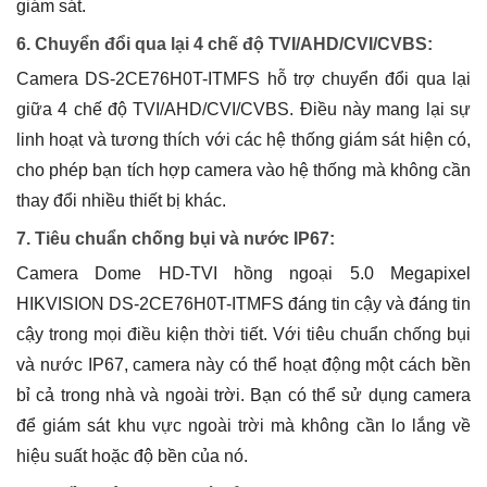
giám sát.
6. Chuyển đổi qua lại 4 chế độ TVI/AHD/CVI/CVBS:
Camera DS-2CE76H0T-ITMFS hỗ trợ chuyển đổi qua lại
giữa 4 chế độ TVI/AHD/CVI/CVBS. Điều này mang lại sự
linh hoạt và tương thích với các hệ thống giám sát hiện có,
cho phép bạn tích hợp camera vào hệ thống mà không cần
thay đổi nhiều thiết bị khác.
7. Tiêu chuẩn chống bụi và nước IP67:
Camera Dome HD-TVI hồng ngoại 5.0 Megapixel
HIKVISION DS-2CE76H0T-ITMFS đáng tin cậy và đáng tin
cậy trong mọi điều kiện thời tiết. Với tiêu chuẩn chống bụi
và nước IP67, camera này có thể hoạt động một cách bền
bỉ cả trong nhà và ngoài trời. Bạn có thể sử dụng camera
để giám sát khu vực ngoài trời mà không cần lo lắng về
hiệu suất hoặc độ bền của nó.