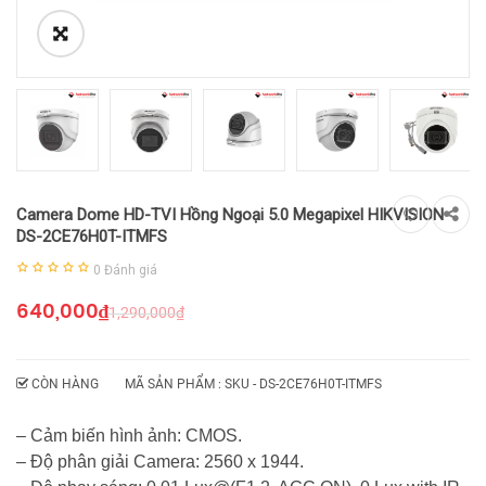
Camera Dome HD-TVI Hồng Ngoại 5.0 Megapixel HIKVISION
DS-2CE76H0T-ITMFS
0
Đánh giá
640,000
₫
1,290,000
₫
CÒN HÀNG
MÃ SẢN PHẨM : SKU -
DS-2CE76H0T-ITMFS
– Cảm biến hình ảnh: CMOS.
– Độ phân giải Camera: 2560 x 1944.