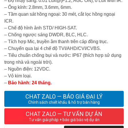
– Độ nhạy sáng: 0.01 Lux@(F1.2, AGC ON), 0 Lux with IR.
– Ống kính: 2.8mm, 3.6mm, 6mm.
– Tầm quan sát hồng ngoại: 30 mét, cắt lọc hồng ngoại
ICR.
– Chế độ hình ảnh STD/ HIGH-SAT.
– Chống ngược sáng DWDR, BLC, HLC.
– Tích hợp Mic, truyền âm thanh trên cáp đồng trục.
– Chuyển qua lại 4 chế độ TVI/AHD/CVI/CVBS.
– Tiêu chuẩn chống bụi và nước: IP67 (thích hợp sử dụng
trong nhà và ngoài trời).
– Nguồn điện: 12VDC.
– Vỏ kim loại.
–
Bảo hành: 24 tháng.
CHAT ZALO — BÁO GIÁ ĐẠI LÝ
Chính sách chiết khấu & hỗ trợ bán hàng
CHAT ZALO — TƯ VẤN DỰ ÁN
Tư vấn giải pháp + báo giá bảo vệ dự án