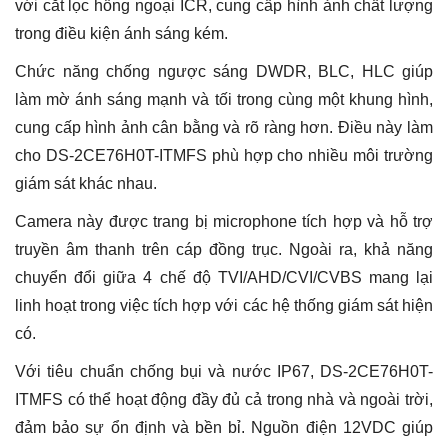
với cắt lọc hồng ngoại ICR, cung cấp hình ảnh chất lượng
trong điều kiện ánh sáng kém.
Chức năng chống ngược sáng DWDR, BLC, HLC giúp
làm mờ ánh sáng mạnh và tối trong cùng một khung hình,
cung cấp hình ảnh cân bằng và rõ ràng hơn. Điều này làm
cho DS-2CE76H0T-ITMFS phù hợp cho nhiều môi trường
giám sát khác nhau.
Camera này được trang bị microphone tích hợp và hỗ trợ
truyền âm thanh trên cáp đồng trục. Ngoài ra, khả năng
chuyển đổi giữa 4 chế độ TVI/AHD/CVI/CVBS mang lại
linh hoạt trong việc tích hợp với các hệ thống giám sát hiện
có.
Với tiêu chuẩn chống bụi và nước IP67, DS-2CE76H0T-
ITMFS có thể hoạt động đầy đủ cả trong nhà và ngoài trời,
đảm bảo sự ổn định và bền bỉ. Nguồn điện 12VDC giúp