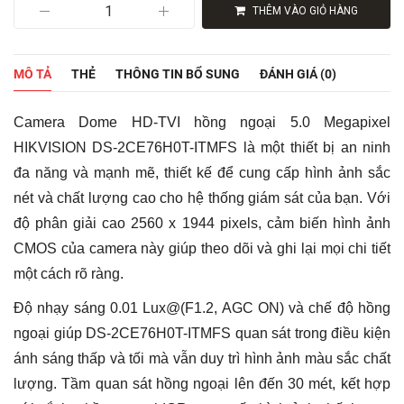
Camera
THÊM VÀO GIỎ HÀNG
Dome
HD-
TVI
hồng
MÔ TẢ
THẺ
THÔNG TIN BỔ SUNG
ĐÁNH GIÁ (0)
ngoại
5.0
Megapixel
Camera Dome HD-TVI hồng ngoại 5.0 Megapixel
HIKVISION
DS-
HIKVISION DS-2CE76H0T-ITMFS là một thiết bị an ninh
2CE76H0T-
đa năng và mạnh mẽ, thiết kế để cung cấp hình ảnh sắc
ITMFS
số
nét và chất lượng cao cho hệ thống giám sát của bạn. Với
lượng
độ phân giải cao 2560 x 1944 pixels, cảm biến hình ảnh
CMOS của camera này giúp theo dõi và ghi lại mọi chi tiết
một cách rõ ràng.
Độ nhạy sáng 0.01 Lux@(F1.2, AGC ON) và chế độ hồng
ngoại giúp DS-2CE76H0T-ITMFS quan sát trong điều kiện
ánh sáng thấp và tối mà vẫn duy trì hình ảnh màu sắc chất
lượng. Tầm quan sát hồng ngoại lên đến 30 mét, kết hợp