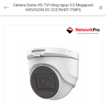
Camera Dome HD-TVI hồng ngoại 5.0 Megapixel
Cat
HIKVISION DS-2CE76H0T-ITMFS