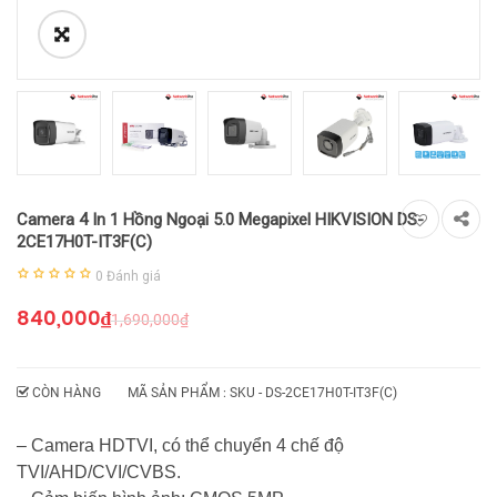
Camera 4 In 1 Hồng Ngoại 5.0 Megapixel HIKVISION DS-
2CE17H0T-IT3F(C)
0
Đánh giá
840,000
₫
1,690,000
₫
CÒN HÀNG
MÃ SẢN PHẨM : SKU -
DS-2CE17H0T-IT3F(C)
– Camera HDTVI, có thể chuyển 4 chế độ
TVI/AHD/CVI/CVBS.