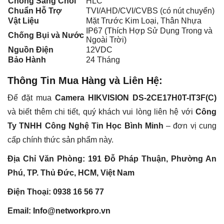
Chống Sáng Chói
HLC
Chuẩn Hỗ Trợ
TVI/AHD/CVI/CVBS (có nút chuyển)
Vật Liệu
Mặt Trước Kim Loại, Thân Nhựa
IP67 (Thích Hợp Sử Dụng Trong và
Chống Bụi và Nước
Ngoài Trời)
Nguồn Điện
12VDC
Bảo Hành
24 Tháng
Thông Tin Mua Hàng và Liên Hệ:
Để đặt mua
Camera HIKVISION DS-2CE17H0T-IT3F(C)
và biết thêm chi tiết, quý khách vui lòng liên hệ với
Công
Ty TNHH Công Nghệ Tin Học Bình Minh
– đơn vị cung
cấp chính thức sản phẩm này.
Địa Chỉ Văn Phòng:
191 Đỗ Pháp Thuận, Phường An
Phú, TP. Thủ Đức, HCM, Việt Nam
Điện Thoại:
0938 16 56 77
Email:
Info@networkpro.vn