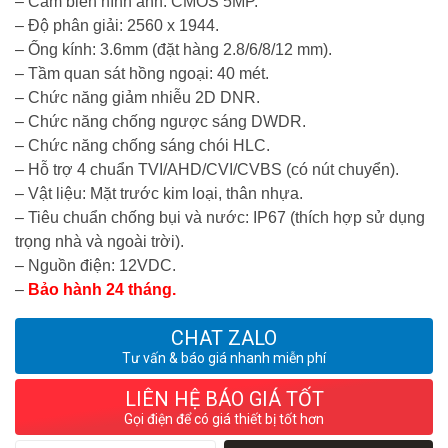
– Cảm biến hình ảnh: CMOS 5MP.
– Độ phân giải: 2560 x 1944.
– Ống kính: 3.6mm (đặt hàng 2.8/6/8/12 mm).
– Tầm quan sát hồng ngoại: 40 mét.
– Chức năng giảm nhiễu 2D DNR.
– Chức năng chống ngược sáng DWDR.
– Chức năng chống sáng chói HLC.
– Hỗ trợ 4 chuẩn TVI/AHD/CVI/CVBS (có nút chuyển).
– Vật liệu: Mặt trước kim loại, thân nhựa.
– Tiêu chuẩn chống bụi và nước: IP67 (thích hợp sử dụng
trọng nhà và ngoài trời).
– Nguồn điện: 12VDC.
–
Bảo hành 24 tháng.
CHAT ZALO
Tư vấn & báo giá nhanh miễn phí
LIÊN HỆ BÁO GIÁ TỐT
Gọi điện để có giá thiết bị tốt hơn