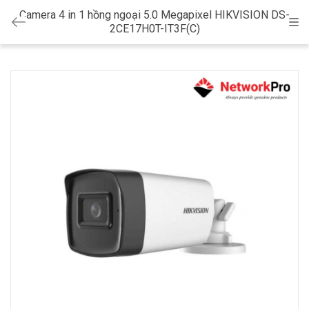
Camera 4 in 1 hồng ngoại 5.0 Megapixel HIKVISION DS-
Cat
2CE17H0T-IT3F(C)