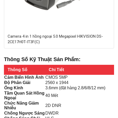
Camera 4 in 1 hồng ngoại 5.0 Megapixel HIKVISION DS-
2CE17H0T-IT3F(C)
Thông Số Kỹ Thuật Sản Phẩm:
Thông Số
Chi Tiết
Cảm Biến Hình Ảnh
CMOS 5MP
Độ Phân Giải
2560 x 1944
Ống Kính
3.6mm (đặt hàng 2.8/6/8/12 mm)
Tầm Quan Sát Hồng
40 Mét
Ngoại
Chức Năng Giảm
2D DNR
Nhiễu
Chống Ngược Sáng
DWDR