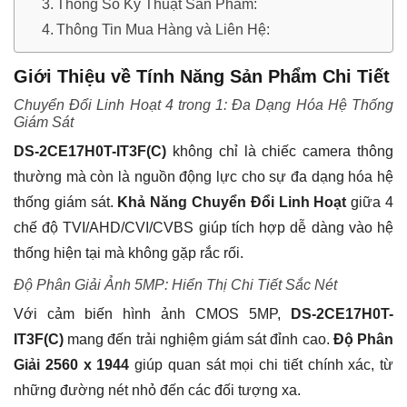
Thông Số Kỹ Thuật Sản Phẩm:
Thông Tin Mua Hàng và Liên Hệ:
Giới Thiệu về Tính Năng Sản Phẩm Chi Tiết
Chuyển Đổi Linh Hoạt 4 trong 1: Đa Dạng Hóa Hệ Thống
Giám Sát
DS-2CE17H0T-IT3F(C)
không chỉ là chiếc camera thông
thường mà còn là nguồn động lực cho sự đa dạng hóa hệ
thống giám sát.
Khả Năng Chuyển Đổi Linh Hoạt
giữa 4
chế độ TVI/AHD/CVI/CVBS giúp tích hợp dễ dàng vào hệ
thống hiện tại mà không gặp rắc rối.
Độ Phân Giải Ảnh 5MP: Hiển Thị Chi Tiết Sắc Nét
Với cảm biến hình ảnh CMOS 5MP,
DS-2CE17H0T-
IT3F(C)
mang đến trải nghiệm giám sát đỉnh cao.
Độ Phân
Giải 2560 x 1944
giúp quan sát mọi chi tiết chính xác, từ
những đường nét nhỏ đến các đối tượng xa.