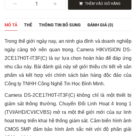
Camera
THÊM VÀO GIỎ HÀNG
4
in
1
hồng
MÔ TẢ
THẺ
THÔNG TIN BỔ SUNG
ĐÁNH GIÁ (0)
ngoại
5.0
Megapixel
Trong thế giới ngày nay, an ninh gia đình và doanh nghiệp
HIKVISION
DS-
ngày càng trở nên quan trọng. Camera HIKVISION DS-
2CE17H0T-
2CE17H0T-IT3F(C) là sự lựa chọn hoàn hảo để đáp ứng
IT3F(C)
số
nhu cầu này. Bài đánh giá này sẽ giới thiệu chi tiết về sản
lượng
phẩm và kết hợp với chính sách bán hàng độc đáo của
Công ty TNHH Công Nghệ Tin Học Bình Minh.
Camera DS-2CE17H0T-IT3F(C) không chỉ là một thiết bị
giám sát thông thường. Chuyển Đổi Linh Hoạt 4 trong 1
(TVI/AHD/CVI/CVBS) mở ra một thế giới mới của sự linh
hoạt trong triển khai hệ thống giám sát. Cảm biến hình ảnh
CMOS 5MP đảm bảo hình ảnh sắc nét với độ phân giải