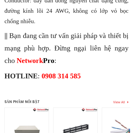
Conductor: dây dẫn đồng nguyên chất dạng cứng,
đường kính lõi 24 AWG, không có lớp vỏ bọc
chống nhiễu.
||
Bạn đang cần tư vấn giải pháp và thiết bị
mạng phù hợp. Đừng ngại liên hệ ngay
cho
Network
Pro
:
HOTLINE
:
0908 314 585
Chưa có đánh giá nào.
SẢN PHẨM NỔI BẬT
View All
Hãy là người đầu tiên nhận xét “Cable Mạng UTP DINTEK CAT.5e
UTP 100m (P/N: 1101-03004)”
Bạn phải
bđăng nhập
để gửi đánh giá.