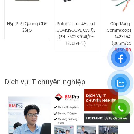
Hộp Phối Quang ODF
Patch Panel 48 Port
Cáp Mạng 
36FO
COMMSCOPE CAT5E
Commscope 
(FN: 760237041/9-
1427254-
1375191-2)
(305m/cuộ
4,160,000
Dịch vụ IT chuyên nghiệp