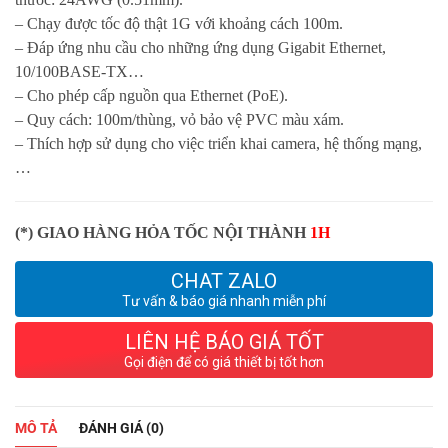
– Chạy được tốc độ thật 1G với khoảng cách 100m.
– Đáp ứng nhu cầu cho những ứng dụng Gigabit Ethernet,
10/100BASE-TX…
– Cho phép cấp nguồn qua Ethernet (PoE).
– Quy cách: 100m/thùng, vỏ bảo vệ PVC màu xám.
– Thích hợp sử dụng cho việc triển khai camera, hệ thống mạng,
…
(*) GIAO HÀNG HỎA TỐC NỘI THÀNH
1H
CHAT ZALO
Tư vấn & báo giá nhanh miễn phí
LIÊN HỆ BÁO GIÁ TỐT
Gọi điện để có giá thiết bị tốt hơn
MÔ TẢ
ĐÁNH GIÁ (0)