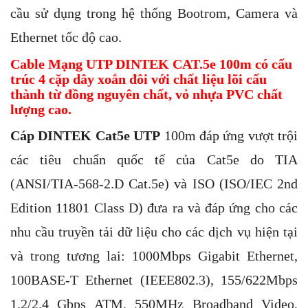
cầu sử dụng trong hệ thống Bootrom, Camera và
Ethernet tốc độ cao.
Cable Mạng UTP DINTEK CAT.5e 100m có cấu
trúc 4 cặp dây xoắn đôi với chất liệu lõi cấu
thành từ đồng nguyên chất, vỏ nhựa PVC chất
lượng cao.
Cáp DINTEK Cat5e UTP
100m đáp ứng vượt trội
các tiêu chuẩn quốc tế của Cat5e do TIA
(ANSI/TIA-568-2.D Cat.5e) và ISO (ISO/IEC 2nd
Edition 11801 Class D) đưa ra và đáp ứng cho các
nhu cầu truyền tải dữ liệu cho các dịch vụ hiện tại
và trong tương lai: 1000Mbps Gigabit Ethernet,
100BASE-T Ethernet (IEEE802.3), 155/622Mbps
1.2/2.4 Gbps ATM, 550MHz Broadband Video,