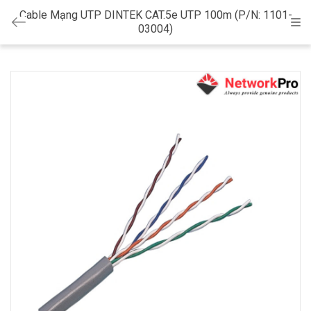
Cable Mạng UTP DINTEK CAT.5e UTP 100m (P/N: 1101-
Cat
03004)