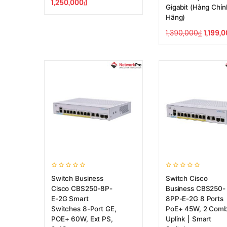
1,250,000
₫
Gigabit (Hàng Chín
Hãng)
1,390,000
₫
1,199,
Switch Business
Switch Cisco
Cisco CBS250-8P-
Business CBS250-
E-2G Smart
8PP-E-2G 8 Ports
Switches 8-Port GE,
PoE+ 45W, 2 Com
POE+ 60W, Ext PS,
Uplink | Smart