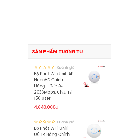
SẢN PHẨM TƯƠNG TỰ
0Đánh giá
Bộ Phát Wifi Unifi AP
NanoHD Chính
Hãng – Tốc Độ
2033Mbps, Chịu Tải
150 User
4,640,000
₫
0Đánh giá
Bộ Phát WiFi UniFi
U6 LR Hàng Chính