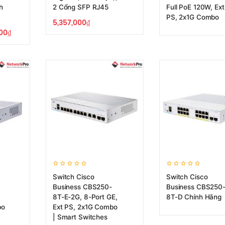
h
2 Cổng SFP RJ45
Full PoE 120W, Ext
PS, 2x1G Combo
5,357,000
₫
000
₫
Switch Cisco
Switch Cisco
Business CBS250-
Business CBS250
8T-E-2G, 8-Port GE,
8T-D Chính Hãng
bo
Ext PS, 2x1G Combo
| Smart Switches