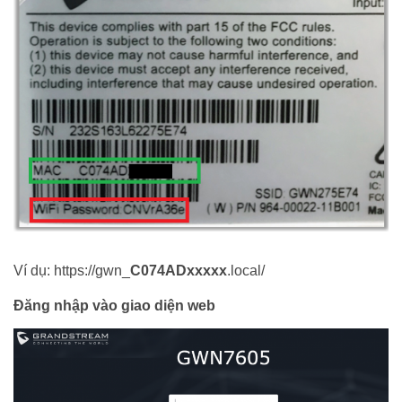
Ví dụ: https://gwn_
C074ADxxxxx
.local/
Đăng nhập vào giao diện web