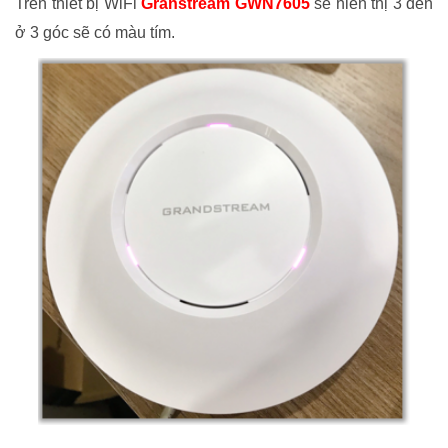
Trên thiết bị WiFi
Granstream GWN7605
sẽ hiển thị 3 đèn
ở 3 góc sẽ có màu tím.