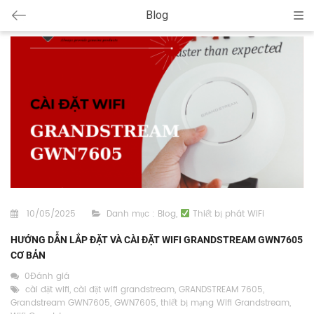
Blog
Cat
10/05/2025
Danh mục :
Blog
,
Thiết bị phát WiFi
HƯỚNG DẪN LẮP ĐẶT VÀ CÀI ĐẶT WIFI GRANDSTREAM GWN7605
CƠ BẢN
0Đánh giá
cài đặt wifi
,
cài đặt wifi grandstream
,
GRANDSTREAM 7605
,
Grandstream GWN7605
,
GWN7605
,
thiết bị mạng Wifi Grandstream
,