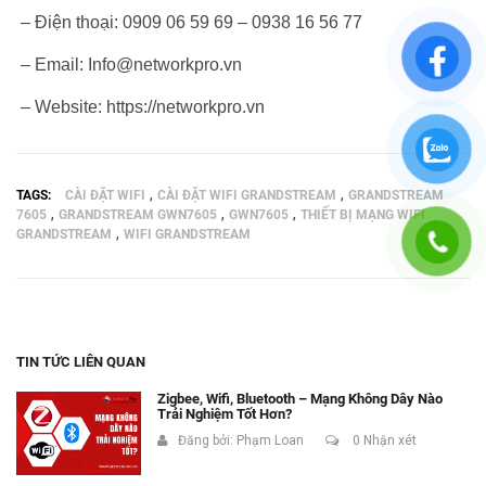
– Điện thoại: 0909 06 59 69 – 0938 16 56 77
– Email: Info@networkpro.vn
– Website: https://networkpro.vn
,
,
TAGS:
CÀI ĐẶT WIFI
CÀI ĐẶT WIFI GRANDSTREAM
GRANDSTREAM
,
,
,
7605
GRANDSTREAM GWN7605
GWN7605
THIẾT BỊ MẠNG WIFI
,
GRANDSTREAM
WIFI GRANDSTREAM
TIN TỨC LIÊN QUAN
Zigbee, Wifi, Bluetooth – Mạng Không Dây Nào
Trải Nghiệm Tốt Hơn?
Đăng bởi:
Phạm Loan
0 Nhận xét