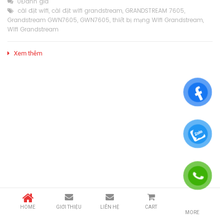
0Đánh giá
cài đặt wifi
,
cài đặt wifi grandstream
,
GRANDSTREAM 7605
,
Grandstream GWN7605
,
GWN7605
,
thiết bị mạng Wifi Grandstream
,
Wifi Grandstream
Xem thêm
HOME
GIỚI THIỆU
LIÊN HỆ
CART
MORE