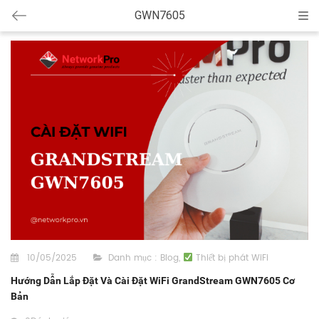
GWN7605
Cat
10/05/2025
Danh mục :
Blog
,
Thiết bị phát WiFi
Hướng Dẫn Lắp Đặt Và Cài Đặt WiFi GrandStream GWN7605 Cơ
Bản