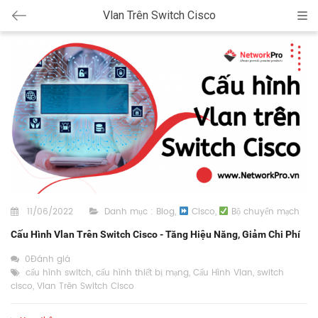
Vlan Trên Switch Cisco
Cat
11/06/2022
Danh mục :
Blog
,
Cisco
,
Bộ chuyển mạch
Cấu Hình Vlan Trên Switch Cisco - Tăng Hiệu Năng, Giảm Chi Phí
0Đánh giá
cấu hình switch
,
cấu hình thiết bị mạng
,
Cấu Hình Vlan
,
switch
cisco
,
Vlan Trên Switch Cisco