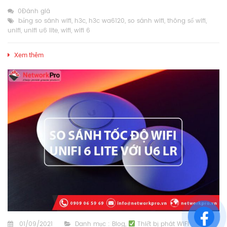
0Đánh giá
bảng so sánh wifi
,
h3c
,
h3c wa6120
,
so sánh wifi
,
thông số wifi
,
unifi
,
unifi u6 lite
,
wifi
,
wifi 6
Xem thêm
01/09/2021
Danh mục :
Blog
,
Thiết bị phát WiFi