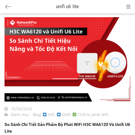
unifi u6 lite
Cat
15/08/2023
Danh mục :
Blog
,
H3C
,
UniFi
,
Thiết bị phát WiFi
So Sánh Chi Tiết Sản Phẩm Bộ Phát WiFi H3C WA6120 Và Unifi U6
Lite