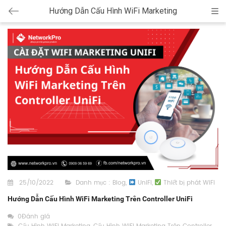
Hướng Dẫn Cấu Hình WiFi Marketing
Cat
25/10/2022
Danh mục :
Blog
,
UniFi
,
Thiết bị phát WiFi
Hướng Dẫn Cấu Hình WiFi Marketing Trên Controller UniFi
0Đánh giá