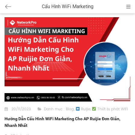
Cấu Hình WiFi Marketing
Cat
20/11/2023
Danh mục :
Blog
,
Ruijie
,
Thiết bị phát WiFi
Hướng Dẫn Cấu Hình WiFi Marketing Cho AP Ruijie Đơn Giản,
Nhanh Nhất