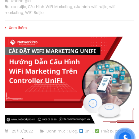
0Đánh giá
ap ruijie
,
Cấu Hình WiFi Marketing
,
cấu hình wifi ruijie
,
wifi
marketing
,
WiFi Ruijie
Xem thêm
25/10/2022
Danh mục :
Blog
,
UniFi
,
Thiết bị phát WiFi