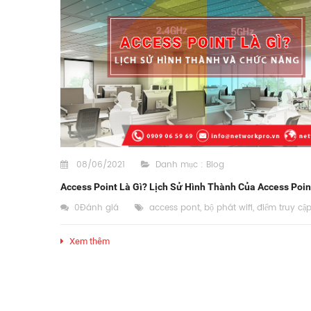
08/06/2021
Danh mục :
Blog
Access Point Là Gì? Lịch Sử Hình Thành Của Access Poin
0Đánh giá
access pont
,
bộ phát wifi
,
điểm truy cậ
Xem thêm