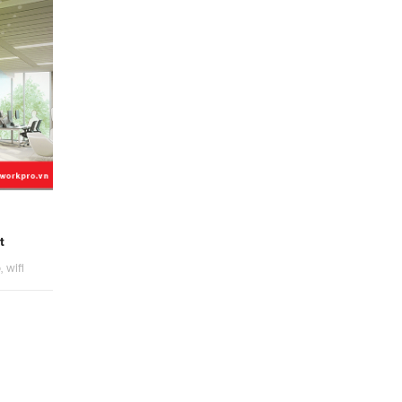
t
p
,
wifi