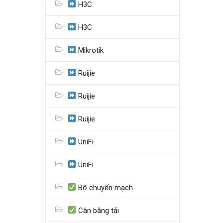
H3C
H3C
Mikrotik
Ruijie
Ruijie
Ruijie
UniFi
UniFi
Bộ chuyển mạch
Cân bằng tải