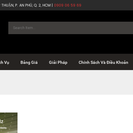
THUẬN, P. AN PHÚ, Q. 2, HCM |
0909 06 59 69
ch Vụ
Bảng Giá
Giải Pháp
Chính Sách Và Điều Khoản