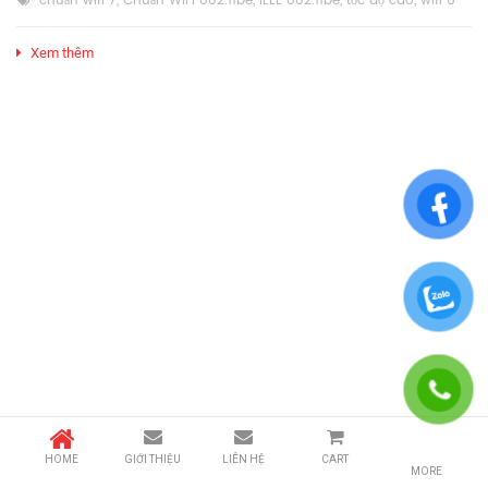
chuẩn wifi 7
,
Chuẩn WiFi 802.11be
,
IEEE 802.11be
,
tốc độ cao
,
wifi 6
Xem thêm
HOME
GIỚI THIỆU
LIÊN HỆ
CART
MORE