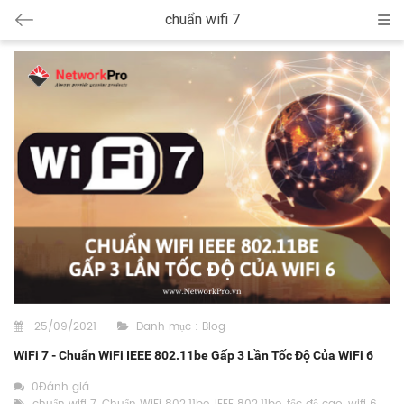
chuẩn wifi 7
Cat
25/09/2021
Danh mục :
Blog
WiFi 7 - Chuẩn WiFi IEEE 802.11be Gấp 3 Lần Tốc Độ Của WiFi 6
0Đánh giá