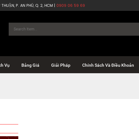
THUẬN, P. AN PHÚ, Q. 2, HCM |
0909 06 59 69
ch Vụ
Bảng Giá
Giải Pháp
Chính Sách Và Điều Khoản