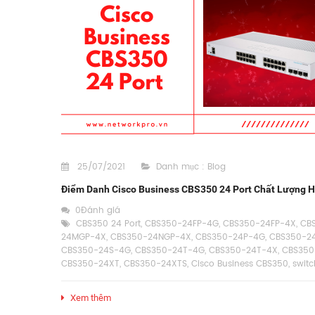
25/07/2021
Danh mục :
Blog
Điểm Danh Cisco Business CBS350 24 Port Chất Lượng H
0Đánh giá
CBS350 24 Port
,
CBS350-24FP-4G
,
CBS350-24FP-4X
,
CB
24MGP-4X
,
CBS350-24NGP-4X
,
CBS350-24P-4G
,
CBS350-2
CBS350-24S-4G
,
CBS350-24T-4G
,
CBS350-24T-4X
,
CBS350
CBS350-24XT
,
CBS350-24XTS
,
Cisco Business CBS350
,
switc
Xem thêm