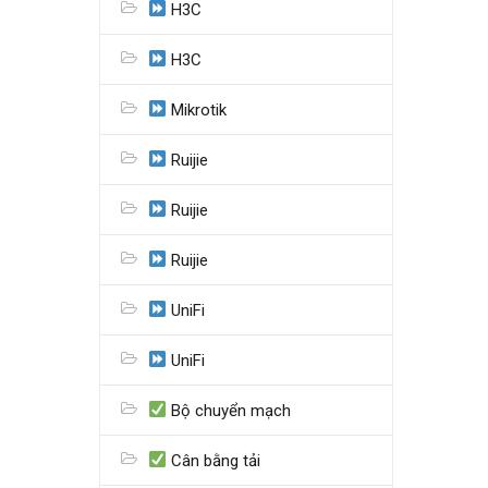
H3C
H3C
Mikrotik
Ruijie
Ruijie
Ruijie
UniFi
UniFi
Bộ chuyển mạch
Cân bằng tải