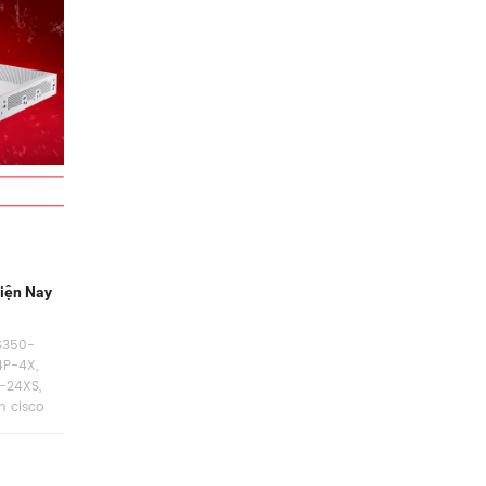
iện Nay
S350-
4P-4X
,
-24XS
,
h cisco