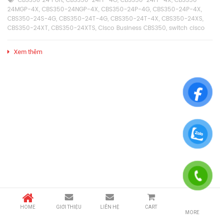
CBS350 24 Port
,
CBS350-24FP-4G
,
CBS350-24FP-4X
,
CBS350-
24MGP-4X
,
CBS350-24NGP-4X
,
CBS350-24P-4G
,
CBS350-24P-4X
,
CBS350-24S-4G
,
CBS350-24T-4G
,
CBS350-24T-4X
,
CBS350-24XS
,
CBS350-24XT
,
CBS350-24XTS
,
Cisco Business CBS350
,
switch cisco
Xem thêm
HOME
GIỚI THIỆU
LIÊN HỆ
CART
MORE