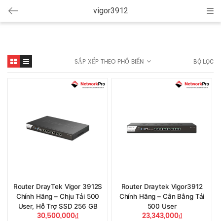
vigor3912
Cat
SẮP XẾP THEO PHỔ BIẾN
BỘ LỌC
Router DrayTek Vigor 3912S
Router Draytek Vigor3912
Chính Hãng – Chịu Tải 500
Chính Hãng – Cân Bằng Tải
User, Hỗ Trợ SSD 256 GB
500 User
30,500,000
₫
23,343,000
₫