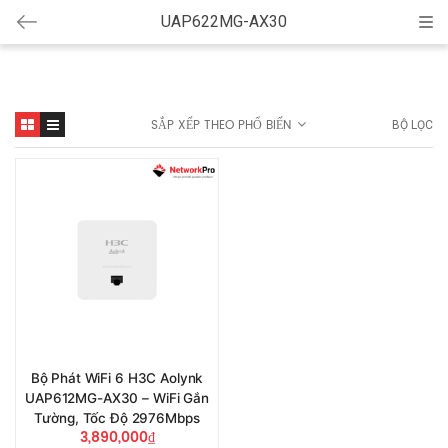
UAP622MG-AX30
Cat
SẮP XẾP THEO PHỔ BIẾN
BỘ LỌC
Bộ Phát WiFi 6 H3C Aolynk
UAP612MG-AX30 – WiFi Gắn
Tường, Tốc Độ 2976Mbps
3,890,000
₫