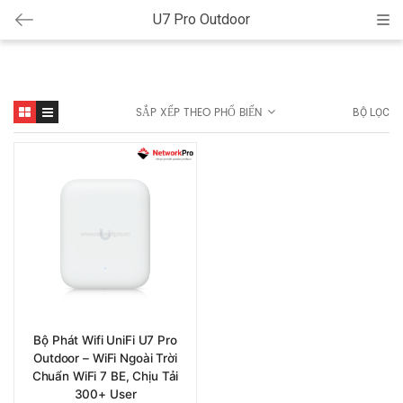
U7 Pro Outdoor
Cat
SẮP XẾP THEO PHỔ BIẾN
BỘ LỌC
Bộ Phát Wifi UniFi U7 Pro
Outdoor – WiFi Ngoài Trời
Chuẩn WiFi 7 BE, Chịu Tải
300+ User