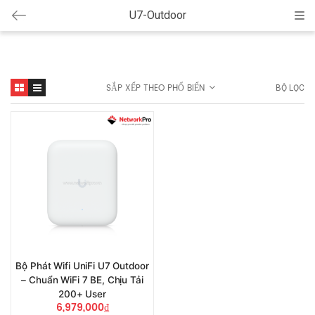
U7-Outdoor
Cat
SẮP XẾP THEO PHỔ BIẾN
BỘ LỌC
Bộ Phát Wifi UniFi U7 Outdoor
– Chuẩn WiFi 7 BE, Chịu Tải
200+ User
6,979,000
₫