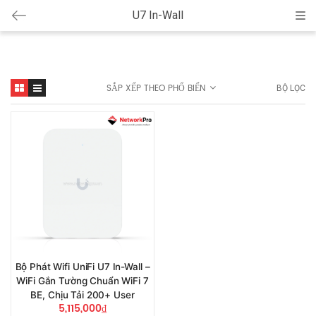
U7 In-Wall
Cat
SẮP XẾP THEO PHỔ BIẾN
BỘ LỌC
Bộ Phát Wifi UniFi U7 In-Wall –
WiFi Gắn Tường Chuẩn WiFi 7
BE, Chịu Tải 200+ User
5,115,000
₫