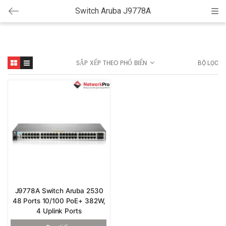
Switch Aruba J9778A
Cat
SẮP XẾP THEO PHỔ BIẾN
BỘ LỌC
J9778A Switch Aruba 2530
48 Ports 10/100 PoE+ 382W,
4 Uplink Ports