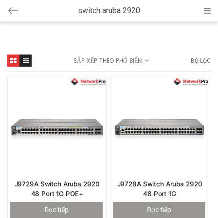
switch aruba 2920
Cat
SẮP XẾP THEO PHỔ BIẾN
BỘ LỌC
J9729A Switch Aruba 2920
J9728A Switch Aruba 2920
48 Port 1G POE+
48 Port 1G
Đọc tiếp
Đọc tiếp