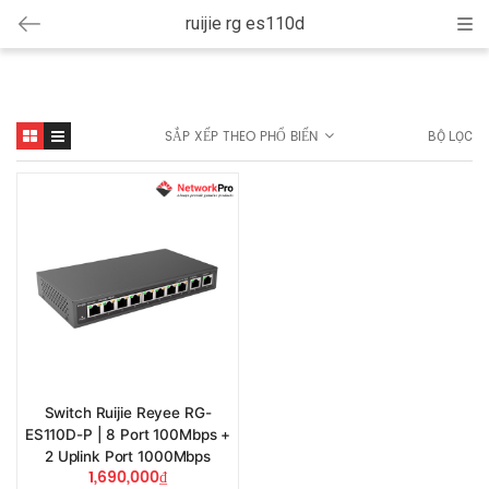
ruijie rg es110d
Cat
SẮP XẾP THEO PHỔ BIẾN
BỘ LỌC
Switch Ruijie Reyee RG-
ES110D-P | 8 Port 100Mbps +
2 Uplink Port 1000Mbps
1,690,000
₫