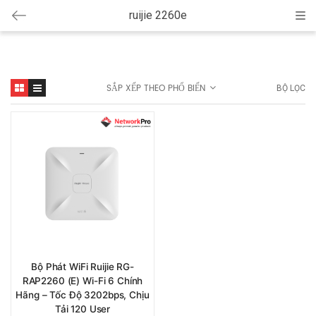
ruijie 2260e
Cat
SẮP XẾP THEO PHỔ BIẾN
BỘ LỌC
Bộ Phát WiFi Ruijie RG-
RAP2260 (E) Wi-Fi 6 Chính
Hãng – Tốc Độ 3202bps, Chịu
Tải 120 User