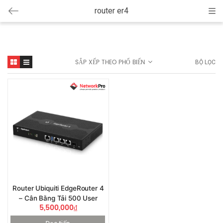
router er4
Cat
SẮP XẾP THEO PHỔ BIẾN
BỘ LỌC
Router Ubiquiti EdgeRouter 4
– Cân Bằng Tải 500 User
5,500,000
₫