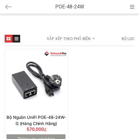
POE-48-24W
Cat
SẮP XẾP THEO PHỔ BIẾN
BỘ LỌC
Bộ Nguồn UniFi POE-48-24W-
G (Hàng Chính Hãng)
570,000
₫