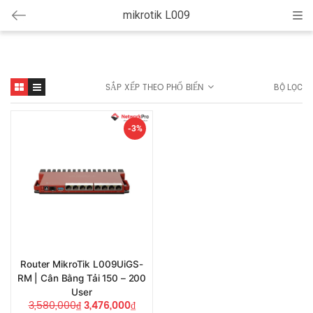
mikrotik L009
Cat
SẮP XẾP THEO PHỔ BIẾN
BỘ LỌC
-3%
Router MikroTik L009UiGS-
RM | Cân Bằng Tải 150 – 200
User
3,580,000
₫
3,476,000
₫