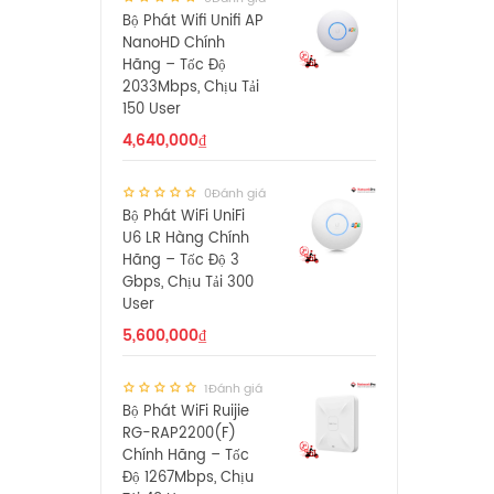
Bộ Phát Wifi Unifi AP
NanoHD Chính
Hãng – Tốc Độ
2033Mbps, Chịu Tải
150 User
4,640,000
₫
0Đánh giá
Bộ Phát WiFi UniFi
U6 LR Hàng Chính
Hãng – Tốc Độ 3
Gbps, Chịu Tải 300
User
5,600,000
₫
1Đánh giá
Bộ Phát WiFi Ruijie
RG-RAP2200(F)
Chính Hãng – Tốc
Độ 1267Mbps, Chịu