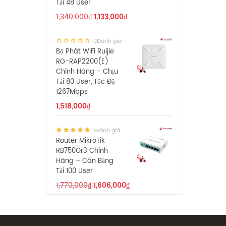
Tải 48 User
1,340,000
₫
1,133,000
₫
0Đánh giá
Bộ Phát WiFi Ruijie
RG-RAP2200(E)
Chính Hãng – Chịu
Tải 80 User, Tốc Độ
1267Mbps
1,518,000
₫
1Đánh giá
Router MikroTik
RB750Gr3 Chính
Hãng – Cân Bằng
Tải 100 User
1,770,000
₫
1,606,000
₫