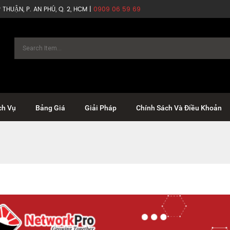
THUẬN, P. AN PHÚ, Q. 2, HCM |
0909 06 59 69
ch Vụ
Bảng Giá
Giải Pháp
Chính Sách Và Điều Khoản