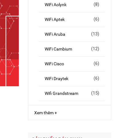
(8)
WiFi Aolynk
(6)
WiFi Aptek
(13)
WiFi Aruba
(12)
WiFi Cambium
(6)
WiFi Cisco
(6)
WiFi Draytek
(15)
Wifi Grandstream
Xem thêm +