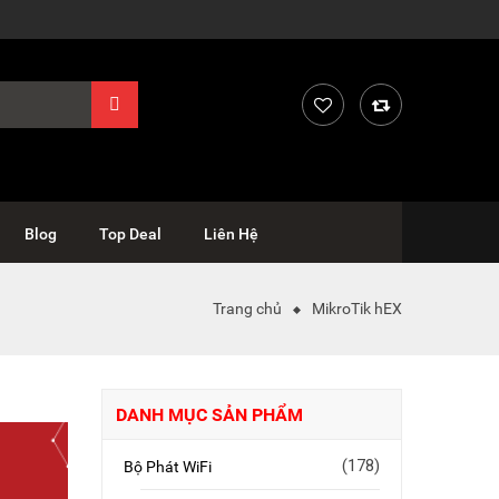
Blog
Top Deal
Liên Hệ
Trang chủ
MikroTik hEX
DANH MỤC SẢN PHẨM
(178)
Bộ Phát WiFi