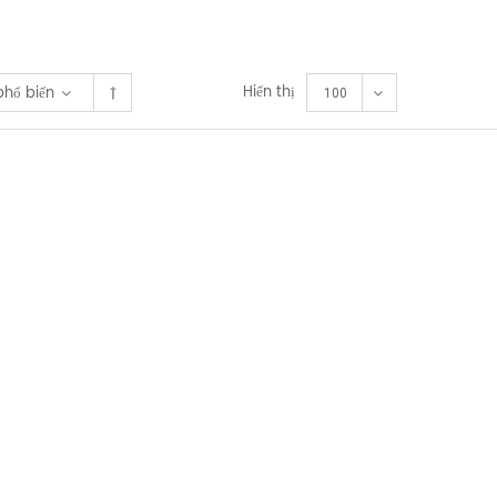
Hiển thị
phổ biến
100