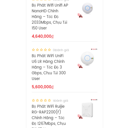
Bộ Phát Wifi Unifi AP
NanoHD Chính
Hãng – Tốc Độ
2033Mbps, Chịu Tải
150 User
4,640,000
₫
0Đánh giá
Bộ Phát WiFi UniFi
U6 LR Hàng Chính
Hãng – Tốc Độ 3
Gbps, Chịu Tải 300
User
5,600,000
₫
1Đánh giá
Bộ Phát WiFi Ruijie
RG-RAP2200(F)
Chính Hãng – Tốc
Độ 1267Mbps, Chịu