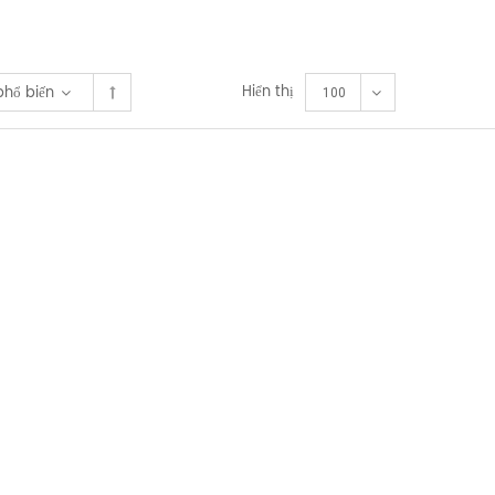
Hiển thị
phổ biến
100