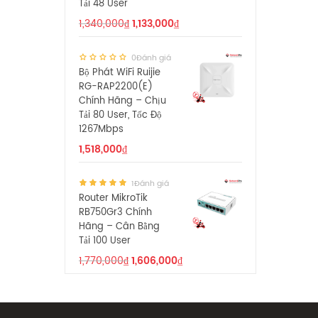
Tải 48 User
1,340,000
₫
1,133,000
₫
0Đánh giá
Bộ Phát WiFi Ruijie
RG-RAP2200(E)
Chính Hãng – Chịu
Tải 80 User, Tốc Độ
1267Mbps
1,518,000
₫
1Đánh giá
Router MikroTik
RB750Gr3 Chính
Hãng – Cân Bằng
Tải 100 User
1,770,000
₫
1,606,000
₫