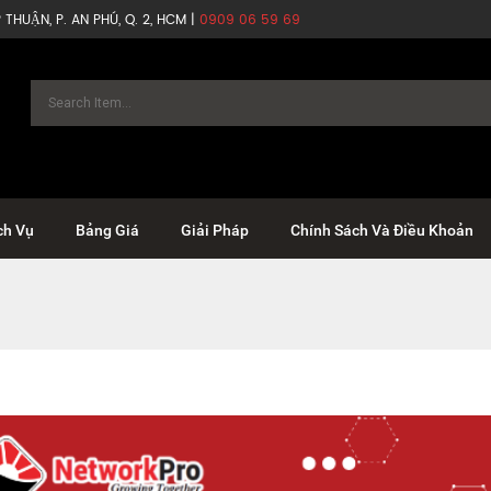
THUẬN, P. AN PHÚ, Q. 2, HCM |
0909 06 59 69
ch Vụ
Bảng Giá
Giải Pháp
Chính Sách Và Điều Khoản