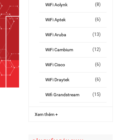
(8)
WiFi Aolynk
(6)
WiFi Aptek
(13)
WiFi Aruba
(12)
WiFi Cambium
(6)
WiFi Cisco
(6)
WiFi Draytek
(15)
Wifi Grandstream
Xem thêm +