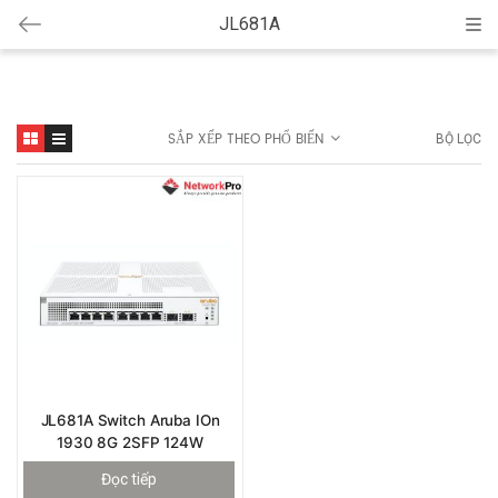
JL681A
Cat
SẮP XẾP THEO PHỔ BIẾN
BỘ LỌC
JL681A Switch Aruba IOn
1930 8G 2SFP 124W
Đọc tiếp