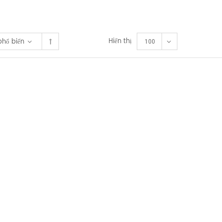
Hiển thị
phổ biến
100