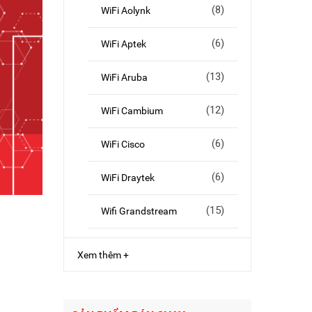
(8)
WiFi Aolynk
(6)
WiFi Aptek
(13)
WiFi Aruba
(12)
WiFi Cambium
(6)
WiFi Cisco
(6)
WiFi Draytek
(15)
Wifi Grandstream
Xem thêm +