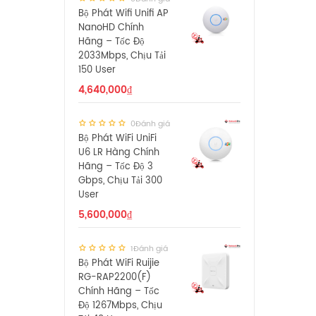
Bộ Phát Wifi Unifi AP
NanoHD Chính
Hãng – Tốc Độ
2033Mbps, Chịu Tải
150 User
4,640,000
₫
0Đánh giá
Bộ Phát WiFi UniFi
U6 LR Hàng Chính
Hãng – Tốc Độ 3
Gbps, Chịu Tải 300
User
5,600,000
₫
1Đánh giá
Bộ Phát WiFi Ruijie
RG-RAP2200(F)
Chính Hãng – Tốc
Độ 1267Mbps, Chịu