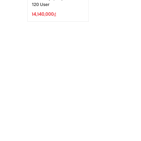
120 User
14,140,000
₫