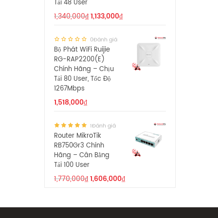
Tải 48 User
1,340,000
₫
1,133,000
₫
0Đánh giá
Bộ Phát WiFi Ruijie
RG-RAP2200(E)
Chính Hãng – Chịu
Tải 80 User, Tốc Độ
1267Mbps
1,518,000
₫
1Đánh giá
Router MikroTik
RB750Gr3 Chính
Hãng – Cân Bằng
Tải 100 User
1,770,000
₫
1,606,000
₫