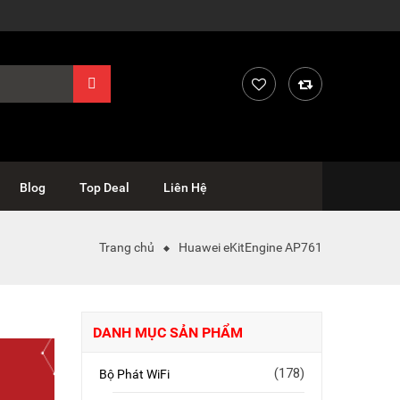
Blog
Top Deal
Liên Hệ
Trang chủ
Huawei eKitEngine AP761
DANH MỤC SẢN PHẨM
(178)
Bộ Phát WiFi