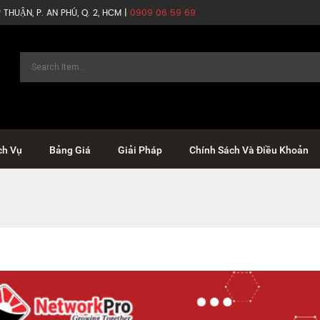
THUẬN, P. AN PHÚ, Q. 2, HCM |
0909 06 59 69
ch Vụ
Bảng Giá
Giải Pháp
Chính Sách Và Điều Khoản