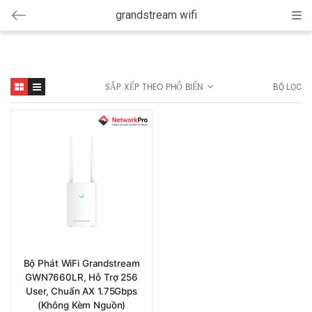
grandstream wifi
Cat
SẮP XẾP THEO PHỔ BIẾN
BỘ LỌC
Bộ Phát WiFi Grandstream
GWN7660LR, Hỗ Trợ 256
User, Chuẩn AX 1.75Gbps
(Không Kèm Nguồn)