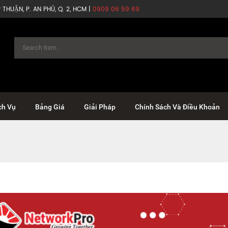
THUẬN, P. AN PHÚ, Q. 2, HCM |
0909 06 59 69
ch Vụ
Bảng Giá
Giải Pháp
Chính Sách Và Điều Khoản