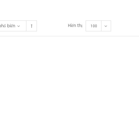
Hiển thị
phổ biến
100