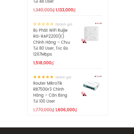
Tải 48 User
1,340,000
₫
1,133,000
₫
0Đánh giá
Bộ Phát WiFi Ruijie
RG-RAP2200(E)
Chính Hãng – Chịu
Tải 80 User, Tốc Độ
1267Mbps
1,518,000
₫
1Đánh giá
Router MikroTik
RB750Gr3 Chính
Hãng – Cân Bằng
Tải 100 User
1,770,000
₫
1,606,000
₫