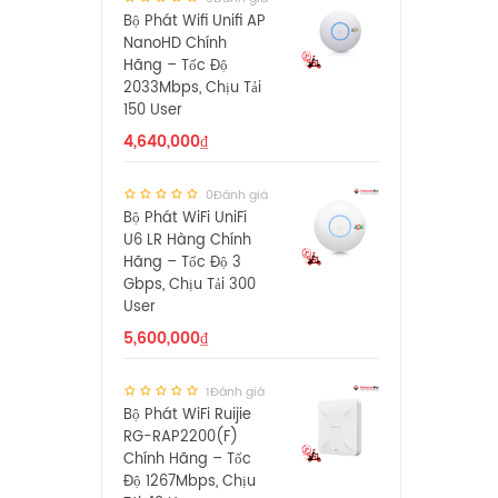
Bộ Phát Wifi Unifi AP
NanoHD Chính
Hãng – Tốc Độ
2033Mbps, Chịu Tải
150 User
4,640,000
₫
0Đánh giá
Bộ Phát WiFi UniFi
U6 LR Hàng Chính
Hãng – Tốc Độ 3
Gbps, Chịu Tải 300
User
5,600,000
₫
1Đánh giá
Bộ Phát WiFi Ruijie
RG-RAP2200(F)
Chính Hãng – Tốc
Độ 1267Mbps, Chịu