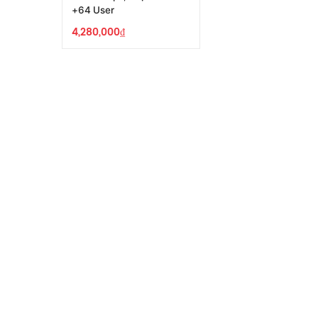
+64 User
4,280,000
₫