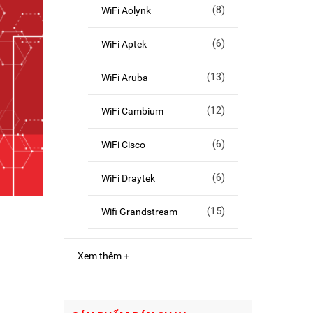
(8)
WiFi Aolynk
(6)
WiFi Aptek
(13)
WiFi Aruba
(12)
WiFi Cambium
(6)
WiFi Cisco
(6)
WiFi Draytek
(15)
Wifi Grandstream
Xem thêm +