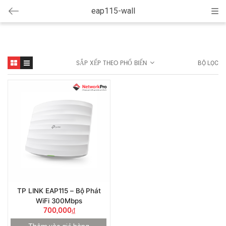
eap115-wall
Cat
SẮP XẾP THEO PHỔ BIẾN
BỘ LỌC
TP LINK EAP115 – Bộ Phát
WiFi 300Mbps
700,000
₫