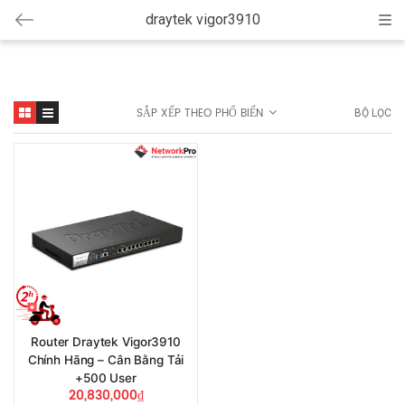
draytek vigor3910
Cat
SẮP XẾP THEO PHỔ BIẾN
BỘ LỌC
Router Draytek Vigor3910
Chính Hãng – Cân Bằng Tải
+500 User
20,830,000
₫