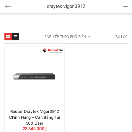
draytek vigor 3912
Cat
SẮP XẾP THEO PHỔ BIẾN
BỘ LỌC
Router Draytek Vigor3912
Chính Hãng – Cân Bằng Tải
500 User
23,343,000
₫