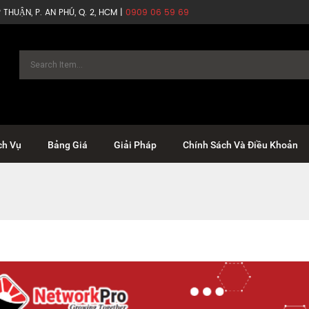
THUẬN, P. AN PHÚ, Q. 2, HCM |
0909 06 59 69
ch Vụ
Bảng Giá
Giải Pháp
Chính Sách Và Điều Khoản