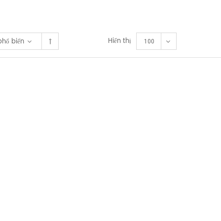
Hiển thị
phổ biến
100