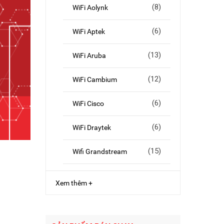
(8)
WiFi Aolynk
(6)
WiFi Aptek
(13)
WiFi Aruba
(12)
WiFi Cambium
(6)
WiFi Cisco
(6)
WiFi Draytek
(15)
Wifi Grandstream
Xem thêm +