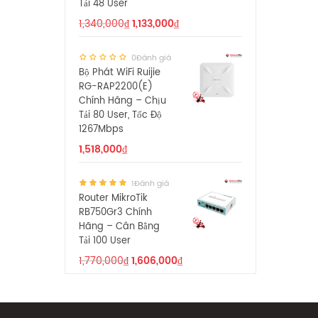
Tải 48 User
1,340,000
₫
1,133,000
₫
0Đánh giá
Bộ Phát WiFi Ruijie
RG-RAP2200(E)
Chính Hãng – Chịu
Tải 80 User, Tốc Độ
1267Mbps
1,518,000
₫
1Đánh giá
Router MikroTik
RB750Gr3 Chính
Hãng – Cân Bằng
Tải 100 User
1,770,000
₫
1,606,000
₫