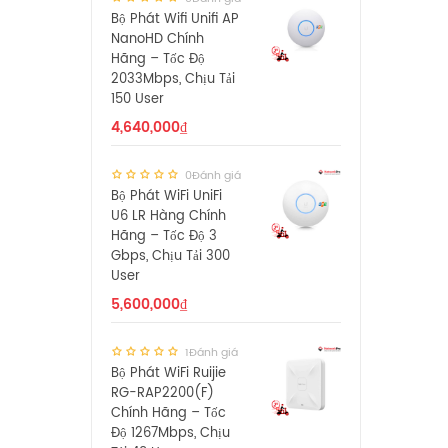
Bộ Phát Wifi Unifi AP
NanoHD Chính
Hãng – Tốc Độ
2033Mbps, Chịu Tải
150 User
4,640,000
₫
0Đánh giá
Bộ Phát WiFi UniFi
U6 LR Hàng Chính
Hãng – Tốc Độ 3
Gbps, Chịu Tải 300
User
5,600,000
₫
1Đánh giá
Bộ Phát WiFi Ruijie
RG-RAP2200(F)
Chính Hãng – Tốc
Độ 1267Mbps, Chịu