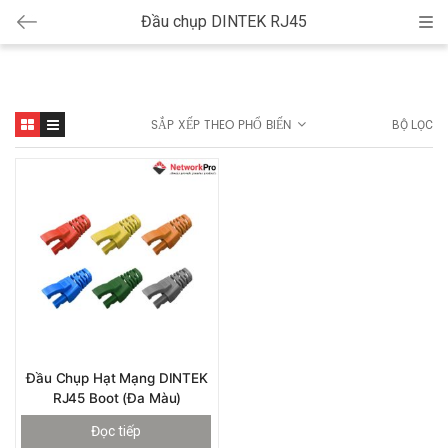
Đầu chụp DINTEK RJ45
Cat
SẮP XẾP THEO PHỔ BIẾN
BỘ LỌC
Đầu Chụp Hạt Mạng DINTEK
RJ45 Boot (đa Màu)
Đọc tiếp