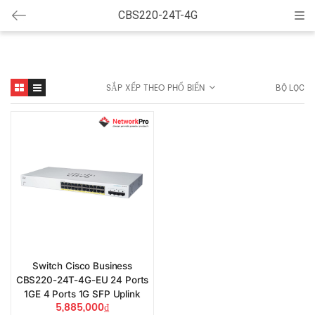
CBS220-24T-4G
Cat
SẮP XẾP THEO PHỔ BIẾN
BỘ LỌC
Switch Cisco Business
CBS220-24T-4G-EU 24 Ports
1GE 4 Ports 1G SFP Uplink
5,885,000
₫