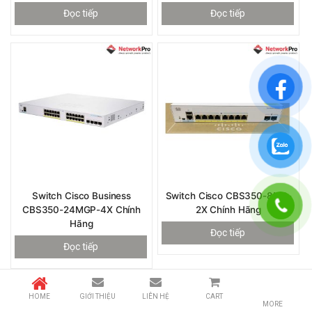
Đọc tiếp
Đọc tiếp
Switch Cisco Business
Switch Cisco CBS350-8MP-
CBS350-24MGP-4X Chính
2X Chính Hãng
Hãng
Đọc tiếp
Đọc tiếp
HOME
GIỚI THIỆU
LIÊN HỆ
CART
MORE