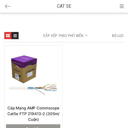
CAT 5E
Cat
SẮP XẾP THEO PHỔ BIẾN
BỘ LỌC
Cáp Mạng AMP Commscope
Cat5e FTP 219413-2 (305m/
Cuộn)