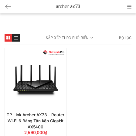
archer ax73
Cat
SẮP XẾP THEO PHỔ BIẾN
BỘ LỌC
TP Link Archer AX73 – Router
Wi-Fi 6 Băng Tần Kép Gigabit
AX5400
2,590,000
₫